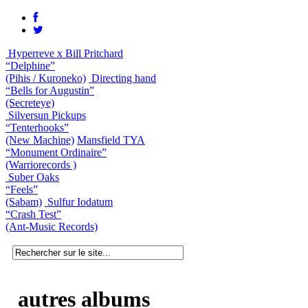
Hyperreve x Bill Pritchard
“Delphine”
(Pihis / Kuroneko)
Directing hand
“Bells for Augustin”
(Secreteye)
Silversun Pickups
“Tenterhooks”
(New Machine)
Mansfield TYA
“Monument Ordinaire”
(Warriorecords )
Suber Oaks
“Feels”
(Sabam)
Sulfur Iodatum
“Crash Test”
(Ant-Music Records)
autres albums