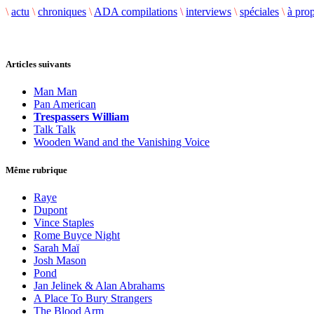
\
actu
\
chroniques
\
ADA compilations
\
interviews
\
spéciales
\
à pro
Articles suivants
Man Man
Pan American
Trespassers William
Talk Talk
Wooden Wand and the Vanishing Voice
Même rubrique
Raye
Dupont
Vince Staples
Rome Buyce Night
Sarah Maï
Josh Mason
Pond
Jan Jelinek & Alan Abrahams
A Place To Bury Strangers
The Blood Arm