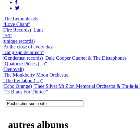
The Lemonheads
“Love Chant”
(Fire Records)
Lunt
“S/t”
(unique records)
At the close of every day
“zalig zijn de armen”
(Gentlemen records)
Dale Cooper Quartet & The Dictaphones
“Quatorze Pièces (...)”
(Denovali)
The Monkberry Moon Orchestra
“The Invitation (...)”
(Echo Orange)
Thee Silver Mt Zion Memorial Orchestra & Tra-la-la
“13 Blues For Thirtee”
autres albums