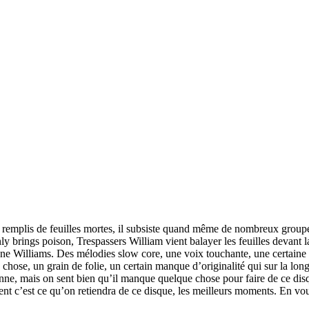
t remplis de feuilles mortes, il subsiste quand même de nombreux grou
ly brings poison, Trespassers William vient balayer les feuilles devan
e Williams. Des mélodies slow core, une voix touchante, une certaine mé
hose, un grain de folie, un certain manque d’originalité qui sur la longue
ynne, mais on sent bien qu’il manque quelque chose pour faire de ce di
ent c’est ce qu’on retiendra de ce disque, les meilleurs moments. En vo