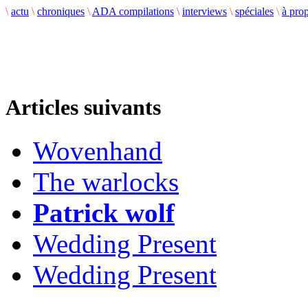
\
actu
\
chroniques
\
ADA compilations
\
interviews
\
spéciales
\
à pro
Articles suivants
Wovenhand
The warlocks
Patrick wolf
Wedding Present
Wedding Present