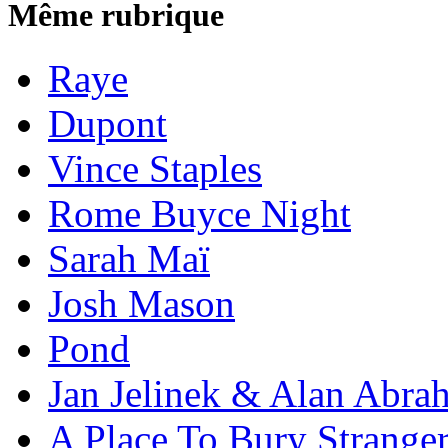
Même rubrique
Raye
Dupont
Vince Staples
Rome Buyce Night
Sarah Maï
Josh Mason
Pond
Jan Jelinek & Alan Abra
A Place To Bury Strange