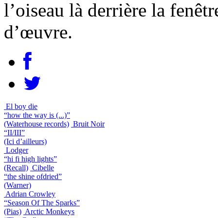
l’oiseau là derrière la fenêt
d’œuvre.
El boy die
“how the way is (...)”
(Waterhouse records)
Bruit Noir
“II/III”
(Ici d’ailleurs)
Lodger
“hi fi high lights”
(Recall)
Cibelle
“the shine ofdried”
(Warner)
Adrian Crowley
“Season Of The Sparks”
(Pias)
Arctic Monkeys