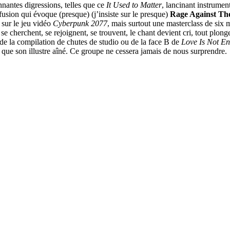
onnantes digressions, telles que ce
It Used to Matter
, lancinant instrume
e fusion qui évoque (presque) (j’insiste sur le presque)
Rage Against Th
t sur le jeu vidéo
Cyberpunk 2077
, mais surtout une masterclass de six
se cherchent, se rejoignent, se trouvent, le chant devient cri, tout plo
 de la compilation de chutes de studio ou de la face B de
Love Is Not E
 que son illustre aîné. Ce groupe ne cessera jamais de nous surprendre.