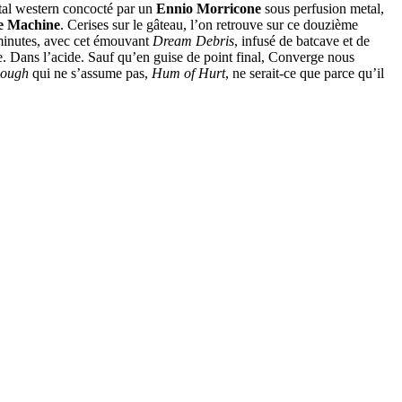
ntal western concocté par un
Ennio Morricone
sous perfusion metal,
e Machine
. Cerises sur le gâteau, l’on retrouve sur ce douzième
 minutes, avec cet émouvant
Dream Debris
, infusé de batcave et de
nge. Dans l’acide. Sauf qu’en guise de point final, Converge nous
nough
qui ne s’assume pas,
Hum of Hurt
, ne serait-ce que parce qu’il