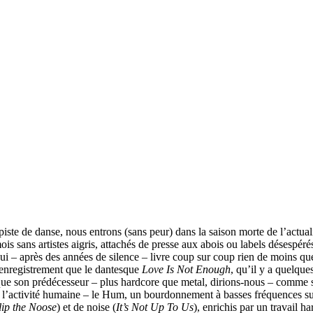
a piste de danse, nous entrons (sans peur) dans la saison morte de l’actua
ois sans artistes aigris, attachés de presse aux abois ou labels désespéré
i – après des années de silence – livre coup sur coup rien de moins qu
enregistrement que le dantesque
Love Is Not Enough
, qu’il y a quelqu
que son prédécesseur – plus hardcore que metal, dirions-nous – comme s
l’activité humaine – le Hum, un bourdonnement à basses fréquences sus
lip the Noose
) et de noise (
It’s Not Up To Us
), enrichis par un travail 