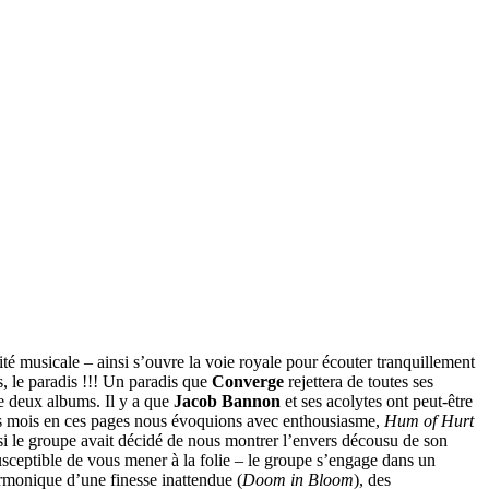
lité musicale – ainsi s’ouvre la voie royale pour écouter tranquillement
s, le paradis !!! Un paradis que
Converge
rejettera de toutes ses
e deux albums. Il y a que
Jacob Bannon
et ses acolytes ont peut-être
es mois en ces pages nous évoquions avec enthousiasme,
Hum of Hurt
i le groupe avait décidé de nous montrer l’envers décousu de son
ceptible de vous mener à la folie – le groupe s’engage dans un
harmonique d’une finesse inattendue (
Doom in Bloom
), des