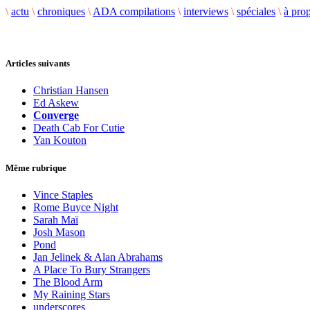
\
actu
\
chroniques
\
ADA compilations
\
interviews
\
spéciales
\
à pro
Articles suivants
Christian Hansen
Ed Askew
Converge
Death Cab For Cutie
Yan Kouton
Même rubrique
Vince Staples
Rome Buyce Night
Sarah Maï
Josh Mason
Pond
Jan Jelinek & Alan Abrahams
A Place To Bury Strangers
The Blood Arm
My Raining Stars
underscores