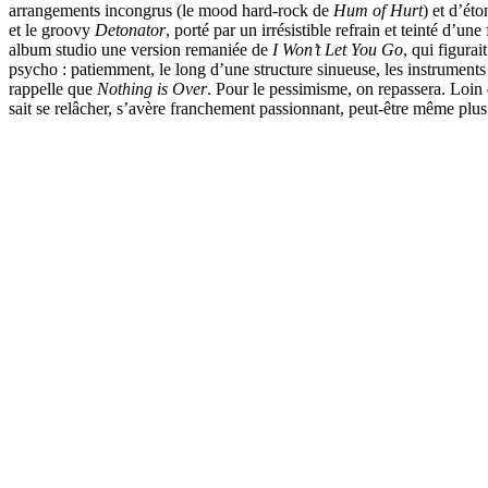
arrangements incongrus (le mood hard-rock de
Hum of Hurt
) et d’ét
et le groovy
Detonator
, porté par un irrésistible refrain et teinté d’un
album studio une version remaniée de
I Won’t Let You Go
, qui figurai
psycho : patiemment, le long d’une structure sinueuse, les instruments 
rappelle que
Nothing is Over
. Pour le pessimisme, on repassera. Loin
sait se relâcher, s’avère franchement passionnant, peut-être même plus