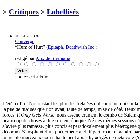
>
Critiques
>
Labellisés
8 juillet 2026 /
Converge
“Hum of Hurt”
(Epitaph, Deathwish Inc.)
rédigé par
Alix de Stermaria
notez cet album
L’été, enfin ! Nonobstant les pitreries frelatées qui cartonneront sur l
la pile de disques que l’on avait, faute de temps, mise de côté. Deux m
forces.
It Only Gets Worse
, nous assène crûment le combo de Salem qu
beaucoup de choses à dire sur leur époque. Né des mêmes sessions d’
s’avère plus ramassé, plus concis et paradoxalement plus hétérogène 
décorum. S’inspirant d’un phénomène auditif perturbant engendré par 
tunnel de morceaux courts hautement abrasifs, gorgés de metalcore (
S