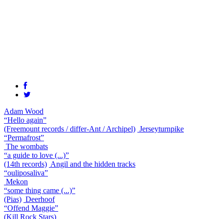
Adam Wood
“Hello again”
(Freemount records / differ-Ant / Archipel)
Jerseyturnpike
“Permafrost”
The wombats
“a guide to love (...)”
(14th records)
Angil and the hidden tracks
“ouliposaliva”
Mekon
“some thing came (...)”
(Pias)
Deerhoof
“Offend Maggie”
(Kill Rock Stars)