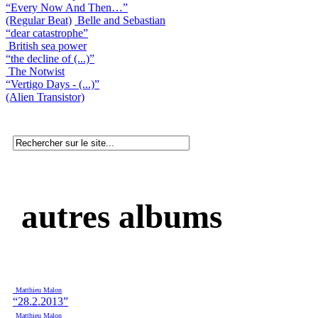
“Every Now And Then…”
(Regular Beat)
Belle and Sebastian
“dear catastrophe”
British sea power
“the decline of (...)”
The Notwist
“Vertigo Days - (...)”
(Alien Transistor)
autres albums
Matthieu Malon
“28.2.2013”
Matthieu Malon