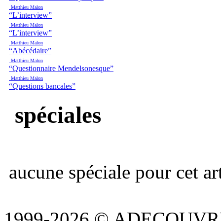
Matthieu Malon
“L’interview”
Matthieu Malon
“L’interview”
Matthieu Malon
“Abécédaire”
Matthieu Malon
“Questionnaire Mendelsonesque”
Matthieu Malon
“Questions bancales”
spéciales
aucune spéciale pour cet art
1999-2026 © ADECOUVR