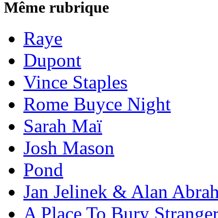
Même rubrique
Raye
Dupont
Vince Staples
Rome Buyce Night
Sarah Maï
Josh Mason
Pond
Jan Jelinek & Alan Abra
A Place To Bury Strange