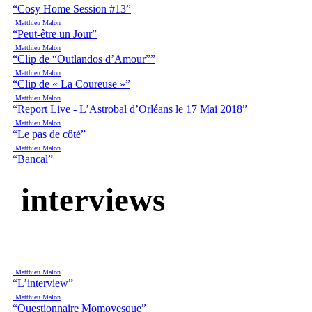
“Cosy Home Session #13”
Matthieu Malon
“Peut-être un Jour”
Matthieu Malon
“Clip de “Outlandos d’Amour””
Matthieu Malon
“Clip de « La Coureuse »”
Matthieu Malon
“Report Live - L’Astrobal d’Orléans le 17 Mai 2018”
Matthieu Malon
“Le pas de côté”
Matthieu Malon
“Bancal”
interviews
Matthieu Malon
“L’interview”
Matthieu Malon
“Questionnaire Momoyesque”