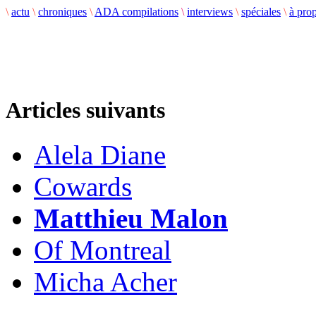
\
actu
\
chroniques
\
ADA compilations
\
interviews
\
spéciales
\
à pro
Articles suivants
Alela Diane
Cowards
Matthieu Malon
Of Montreal
Micha Acher