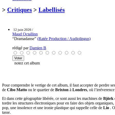
>
Critiques
>
Labellisés
12 juin 2026 /
Maud Octallinn
“Dramadanse”
(Ratée Production / Audiolingus)
rédigé par
Damien B
notez cet album
Pour comprendre le vertige de cet album, il faut accepter de perdre se
de
Cibo Matto
ou le quartier de
Brixton
à
Londres
, où l’irréverenc
Et dans cette géographie libérée, ce sont aussi les machines de
Björk
q
tordre les structures électroniques pour en faire des objets organiques
pop, une insolence et une ironie plastique qui rappelle celle de
Lio
. O
tasse.