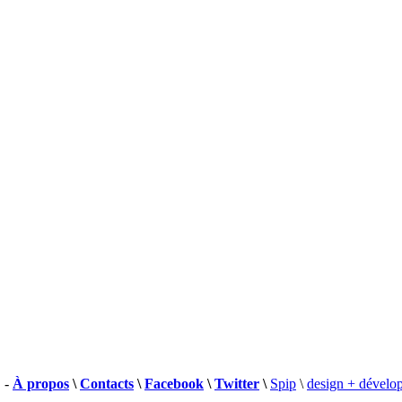
 -
À propos
\
Contacts
\
Facebook
\
Twitter
\
Spip
\
design + dévelo