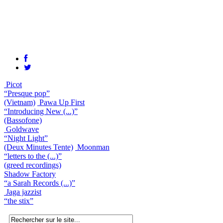
Picot
“Presque pop”
(Vietnam)
Pawa Up First
“Introducing New (...)”
(Bassofone)
Goldwave
“Night Light”
(Deux Minutes Tente)
Moonman
“letters to the (...)”
(greed recordings)
Shadow Factory
“a Sarah Records (...)”
Jaga jazzist
“the stix”