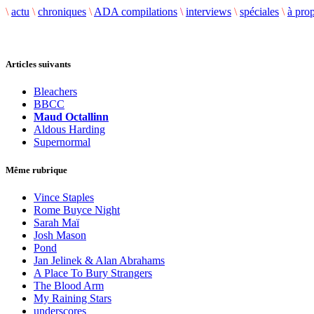
\
actu
\
chroniques
\
ADA compilations
\
interviews
\
spéciales
\
à pro
Articles suivants
Bleachers
BBCC
Maud Octallinn
Aldous Harding
Supernormal
Même rubrique
Vince Staples
Rome Buyce Night
Sarah Maï
Josh Mason
Pond
Jan Jelinek & Alan Abrahams
A Place To Bury Strangers
The Blood Arm
My Raining Stars
underscores