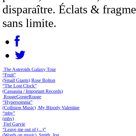
disparaître. Éclats & fragm
sans limite.
The Asteroids Galaxy Tour
“Fruit”
(Small Giants)
Rose Bolton
“The Lost Clock”
(Cassauna / Important Records)
RougeGorgeRouge
“Hypersomnia”
(Collision Music)
My Bloody Valentine
“mbv”
(mbv)
Fiel Garvie
“Leave me out of (...)”
(Words on music)
Smith, Jon