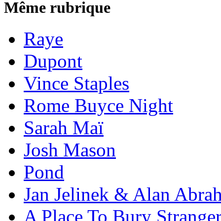
Même rubrique
Raye
Dupont
Vince Staples
Rome Buyce Night
Sarah Maï
Josh Mason
Pond
Jan Jelinek & Alan Abra
A Place To Bury Strange