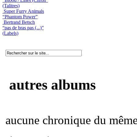
“Blood / Lines (Chron”
(Talitres)
Super Furry Animals
“Phantom Power”
Bertrand Betsch
“pas de bras pas (...)”
(Labels)
autres albums
aucune chronique du même 