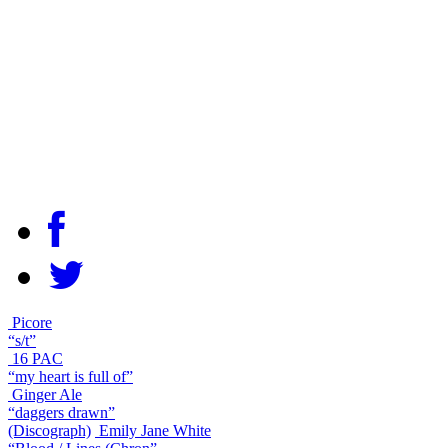
Picore
“s/t”
16 PAC
“my heart is full of”
Ginger Ale
“daggers drawn”
(Discograph)
Emily Jane White