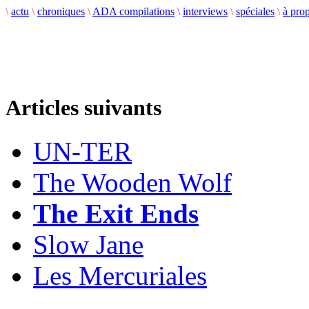
\
actu
\
chroniques
\
ADA compilations
\
interviews
\
spéciales
\
à pro
Articles suivants
UN-TER
The Wooden Wolf
The Exit Ends
Slow Jane
Les Mercuriales