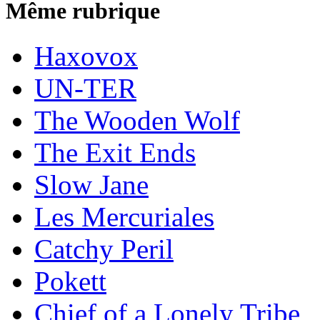
Même rubrique
Haxovox
UN-TER
The Wooden Wolf
The Exit Ends
Slow Jane
Les Mercuriales
Catchy Peril
Pokett
Chief of a Lonely Tribe