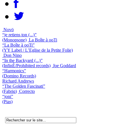
Novö
“je retiens ton (...)”
(Monopsone)
La Boîte à ooTi
“La Boîte à ooTi”
(YY Label / L’Eglise de la Petite Folie)
Don Nino
“In the Backyard (...)”
(InfinÈ/Prohibited records)
Joe Goddard
“Harmonics”
(Domino Records)
Richard Andrews
“The Golden Fascinati”
(Fabriq)
Correcto
“joni”
(Pias)