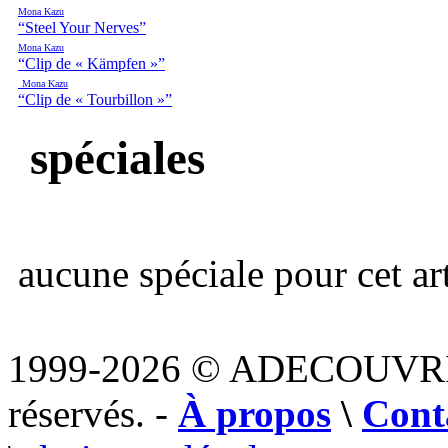
Mona Kazu
“Steel Your Nerves”
Mona Kazu
“Clip de « Kämpfen »”
Mona Kazu
“Clip de « Tourbillon »”
spéciales
aucune spéciale pour cet art
1999-2026 © ADECOUVR
réservés. -
À propos
\
Cont