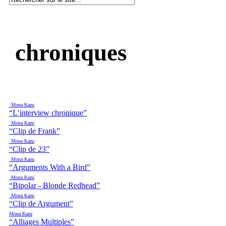
chroniques
Mona Kazu
“L’interview chronique”
Mona Kazu
“Clip de Frank”
Mona Kazu
“Clip de 23”
Mona Kazu
“Arguments With a Bird”
Mona Kazu
“Bipolar - Blonde Redhead”
Mona Kazu
“Clip de Argument”
Mona Kazu
“Alliages Multiples”