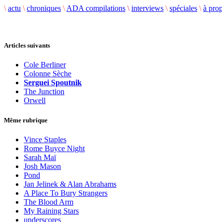
\
actu
\
chroniques
\
ADA compilations
\
interviews
\
spéciales
\
à pro
Articles suivants
Cole Berliner
Colonne Sèche
Serguei Spoutnik
The Junction
Orwell
Même rubrique
Vince Staples
Rome Buyce Night
Sarah Maï
Josh Mason
Pond
Jan Jelinek & Alan Abrahams
A Place To Bury Strangers
The Blood Arm
My Raining Stars
underscores