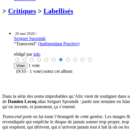
>
Critiques
>
Labellisés
26 mai 2026 /
Serguei Spoutnik
“Transcend”
(Indépendant Practive)
rédigé par
gdo
1 vote
(9/10 - 1 vote) notez cet album
Dans la série des noms improbables qu’Alix vient de souligner dans s
de
Damien Lecoq
alias Serguei Spoutnik : partir une semaine en Isla
qu’on invente, et justement, ça s’entend.
Transcend
porte en lui toute l’étrangeté de cette genèse. Les images 
revendiquée qui empêche le disque de jamais sonner trop propre, trop l
qui respirent, qui dérivent, qui n’arrivent jamais tout à fait là où on les