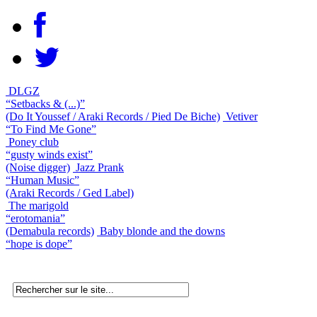
DLGZ
“Setbacks & (...)”
(Do It Youssef / Araki Records / Pied De Biche)
Vetiver
“To Find Me Gone”
Poney club
“gusty winds exist”
(Noise digger)
Jazz Prank
“Human Music”
(Araki Records / Ged Label)
The marigold
“erotomania”
(Demabula records)
Baby blonde and the downs
“hope is dope”