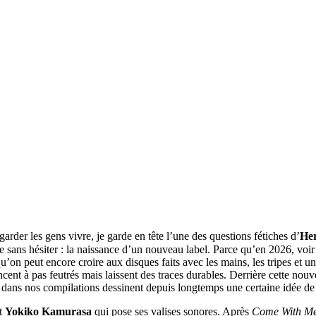
rder les gens vivre, je garde en tête l’une des questions fétiches d’
He
ée sans hésiter : la naissance d’un nouveau label. Parce qu’en 2026, voir
’on peut encore croire aux disques faits avec les mains, les tripes et u
ent à pas feutrés mais laissent des traces durables. Derrière cette nou
ns dans nos compilations dessinent depuis longtemps une certaine idée de
st
Yokiko Kamurasa
qui pose ses valises sonores. Après
Come With M