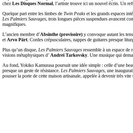
chez
Les Disques Normal
, l’artiste trouve ici un nouvel écrin. Un 
Quelque part entre les limbes de
Twin Peaks
et les grands espaces int
Les Palmiers Sauvages
, trois longues pièces suspendues avancent com
magnifiques.
L’ancien membre d’
Absinthe (provisoire)
y convoque autant les tens
et
Arvo Pärt
. Cordes crépusculaires, nappes de guitares presque litu
Plus qu’un disque,
Les Palmiers Sauvages
ressemble à un espace de re
visions métaphysiques d’
Andrei Tarkovsky
. Une musique qui dema
Au fond, Yokiko Kamurasa poursuit une idée simple : celle d’une beaut
presque un geste de résistance.
Les Palmiers Sauvages
, une inaugurat
pousser la porte de cette maison artisanale, appelée à devenir très vi