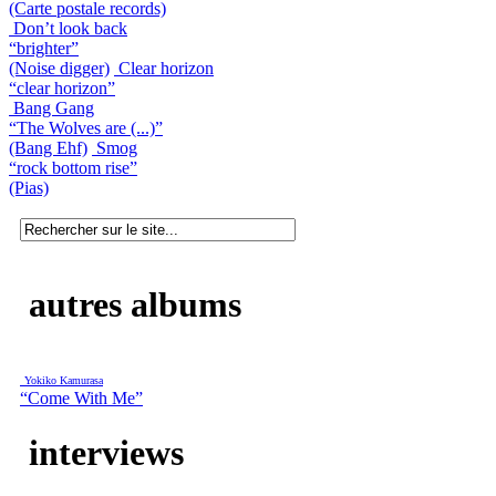
(Carte postale records)
Don’t look back
“brighter”
(Noise digger)
Clear horizon
“clear horizon”
Bang Gang
“The Wolves are (...)”
(Bang Ehf)
Smog
“rock bottom rise”
(Pias)
autres albums
Yokiko Kamurasa
“Come With Me”
interviews