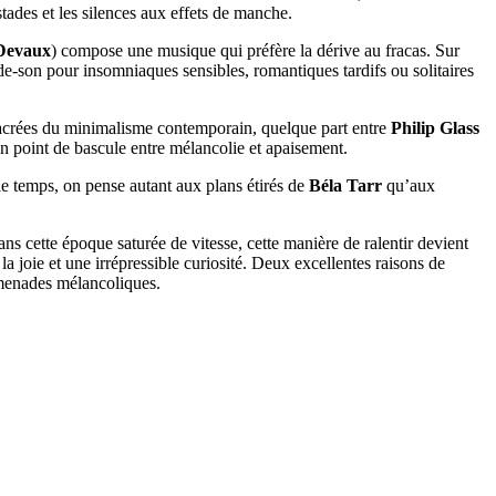
stades et les silences aux effets de manche.
Devaux
) compose une musique qui préfère la dérive au fracas. Sur
e-son pour insomniaques sensibles, romantiques tardifs ou solitaires
sacrées du minimalisme contemporain, quelque part entre
Philip Glass
n point de bascule entre mélancolie et apaisement.
le temps, on pense autant aux plans étirés de
Béla Tarr
qu’aux
s cette époque saturée de vitesse, cette manière de ralentir devient
 joie et une irrépressible curiosité. Deux excellentes raisons de
romenades mélancoliques.