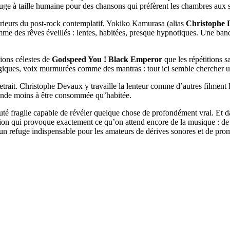
refuge à taille humaine pour des chansons qui préfèrent les chambres aux 
érieurs du post-rock contemplatif, Yokiko Kamurasa (alias
Christophe 
me des rêves éveillés : lentes, habitées, presque hypnotiques. Une band
ions célestes de
Godspeed You ! Black Emperor
que les répétitions 
rgiques, voix murmurées comme des mantras : tout ici semble chercher u
trait. Christophe Devaux y travaille la lenteur comme d’autres filment 
nde moins à être consommée qu’habitée.
é fragile capable de révéler quelque chose de profondément vrai. Et dan
ion qui provoque exactement ce qu’on attend encore de la musique : de la
te un refuge indispensable pour les amateurs de dérives sonores et de p