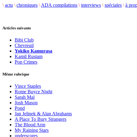
\
actu
\
chroniques
\
ADA compilations
\
interviews
\
spéciales
\
à pro
Articles suivants
Bibi Club
Chevreuil
Yokiko Kamurasa
Kamil Rustam
Pop Crimes
Même rubrique
Vince Staples
Rome Buyce Night
Sarah Maï
Josh Mason
Pond
Jan Jelinek & Alan Abrahams
A Place To Bury Strangers
The Blood Arm
My Raining Stars
underscores