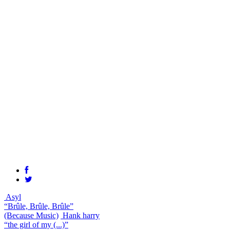
Asyl
“Brûle, Brûle, Brûle”
(Because Music)
Hank harry
“the girl of my (...)”