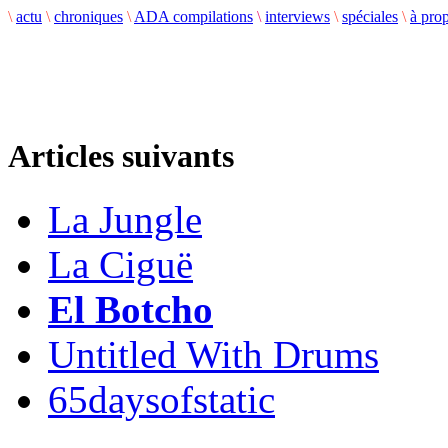
\
actu
\
chroniques
\
ADA compilations
\
interviews
\
spéciales
\
à pro
Articles suivants
La Jungle
La Ciguë
El Botcho
Untitled With Drums
65daysofstatic