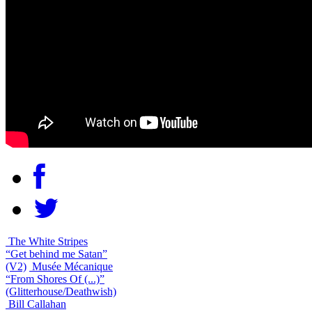
The White Stripes
“Get behind me Satan”
(V2)
Musée Mécanique
“From Shores Of (...)”
(Glitterhouse/Deathwish)
Bill Callahan