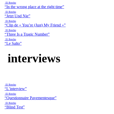
El Botcho
“In the wrong place at the right time”
El Botcho
“Jetzt Und Nie”
El Botcho
“Clip de « You’re (Just) My Friend »”
El Botcho
“Three Is a Tragic Number”
El Botcho
“Le Salto”
interviews
El Botcho
“L’interview”
El Botcho
“Questionnaire Pavementesque”
El Botcho
“Blind Test”