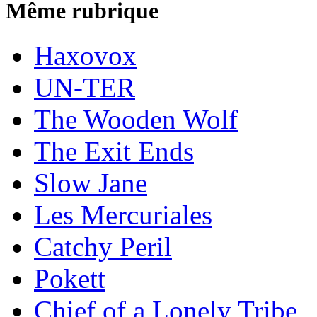
Même rubrique
Haxovox
UN-TER
The Wooden Wolf
The Exit Ends
Slow Jane
Les Mercuriales
Catchy Peril
Pokett
Chief of a Lonely Tribe