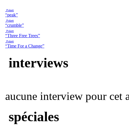
Pokett
“peak”
Pokett
“crumble”
Pokett
“Three Free Trees”
Pokett
“Time For a Change”
interviews
aucune interview pour cet ar
spéciales