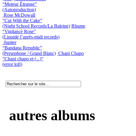
“Moteur Étrange”
(Autoproduction)
Rose McDowall
“Cut With the Cake”
(Night School Records/La Baleine)
Rhume
“Vigilance Rose”
(Liquide l’après-midi records)
Jupiter
“Bandana Republic”
(Persephone / Grand Blanc)
Chapi Chapo
“Chapi chapo et (...)”
(error lofi)
autres albums