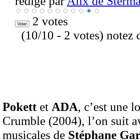
rédigé par
Alix de Sterma
2 votes
(10/10 - 2 votes) notez 
Pokett
et
ADA
, c’est une 
Crumble (2004), l’on suit av
musicales de
Stéphane Ga