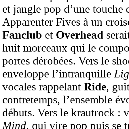
et jangle pop d’une touche
Apparenter Fives à un croi
Fanclub
et
Overhead
serai
huit morceaux qui le compo
portes dérobées. Vers le sh
enveloppe l’intranquille
Lig
vocales rappelant
Ride
, gui
contretemps, l’ensemble év
débuts. Vers le krautrock : 
Mind
, qui vire pop puis se 