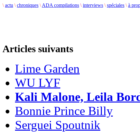
\
actu
\
chroniques
\
ADA compilations
\
interviews
\
spéciales
\
à pro
Articles suivants
Lime Garden
WU LYF
Kali Malone, Leila Bord
Bonnie Prince Billy
Serguei Spoutnik