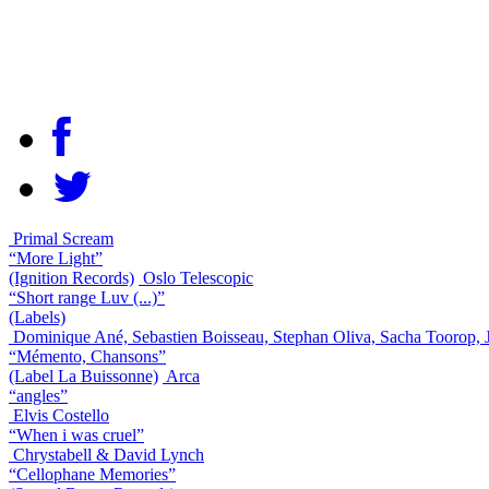
Primal Scream
“More Light”
(Ignition Records)
Oslo Telescopic
“Short range Luv (...)”
(Labels)
Dominique Ané, Sebastien Boisseau, Stephan Oliva, Sacha Toorop,
“Mémento, Chansons”
(Label La Buissonne)
Arca
“angles”
Elvis Costello
“When i was cruel”
Chrystabell & David Lynch
“Cellophane Memories”