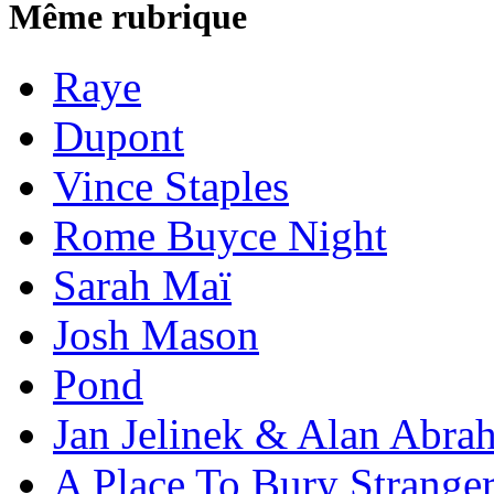
Même rubrique
Raye
Dupont
Vince Staples
Rome Buyce Night
Sarah Maï
Josh Mason
Pond
Jan Jelinek & Alan Abra
A Place To Bury Strange