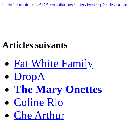
\
actu
\
chroniques
\
ADA compilations
\
interviews
\
spéciales
\
à pro
Articles suivants
Fat White Family
DropA
The Mary Onettes
Coline Rio
Che Arthur