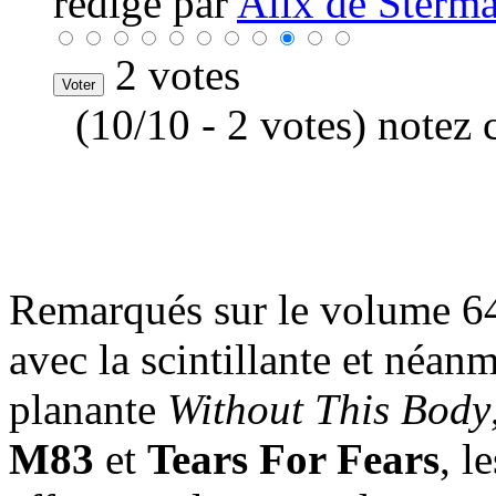
rédigé par
Alix de Sterma
2 votes
(10/10 - 2 votes) notez 
Remarqués sur le volume 64
avec la scintillante et néa
planante
Without This Body
M83
et
Tears For Fears
, l