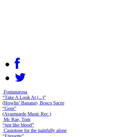
Fontanarosa
“Take A Look At (...)”
(Howlin’ Banana)
Bosco Sacro
“Gem”
(Avantgarde Music Rec.)
Mc Rae, Tom
“just like blood”
Casiotone for the painfully alone
“Etiquette”