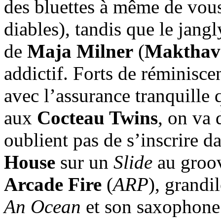
des bluettes à même de vous
diables), tandis que le jang
de
Maja Milner
(
Makthav
addictif. Forts de réminisce
avec l’assurance tranquille 
aux
Cocteau Twins
, on va 
oublient pas de s’inscrire 
House
sur un
Slide
au groov
Arcade Fire
(
ARP
), grandi
An Ocean
et son saxophone 