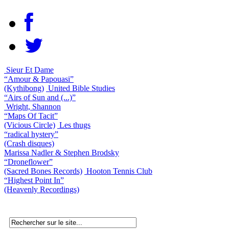
Sieur Et Dame
“Amour & Papouasi”
(Kythibong)
United Bible Studies
“Airs of Sun and (...)”
Wright, Shannon
“Maps Of Tacit”
(Vicious Circle)
Les thugs
“radical hystery”
(Crash disques)
Marissa Nadler & Stephen Brodsky
“Droneflower”
(Sacred Bones Records)
Hooton Tennis Club
“Highest Point In”
(Heavenly Recordings)