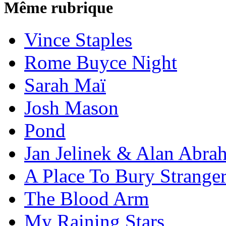
Même rubrique
Vince Staples
Rome Buyce Night
Sarah Maï
Josh Mason
Pond
Jan Jelinek & Alan Abra
A Place To Bury Strange
The Blood Arm
My Raining Stars