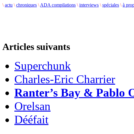
\
actu
\
chroniques
\
ADA compilations
\
interviews
\
spéciales
\
à pro
Articles suivants
Superchunk
Charles-Eric Charrier
Ranter’s Bay & Pablo 
Orelsan
Dééfait