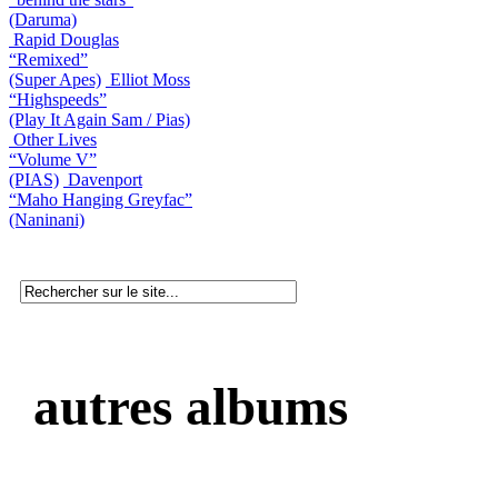
(Daruma)
Rapid Douglas
“Remixed”
(Super Apes)
Elliot Moss
“Highspeeds”
(Play It Again Sam / Pias)
Other Lives
“Volume V”
(PIAS)
Davenport
“Maho Hanging Greyfac”
(Naninani)
autres albums