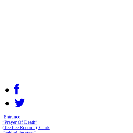
Entrance
“Prayer Of Death”
(Tee Pee Records)
Clark
“behind the stars”