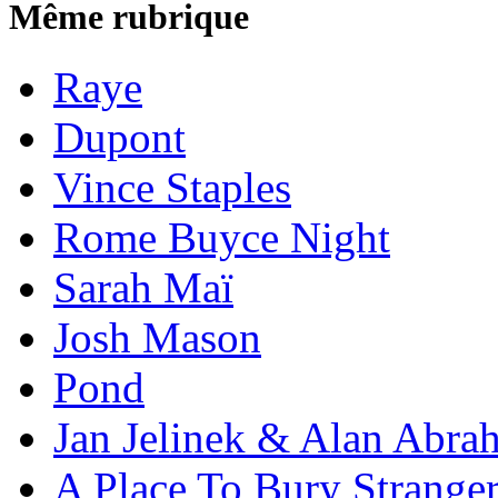
Même rubrique
Raye
Dupont
Vince Staples
Rome Buyce Night
Sarah Maï
Josh Mason
Pond
Jan Jelinek & Alan Abra
A Place To Bury Strange