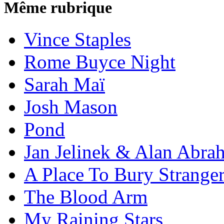
Même rubrique
Vince Staples
Rome Buyce Night
Sarah Maï
Josh Mason
Pond
Jan Jelinek & Alan Abra
A Place To Bury Strange
The Blood Arm
My Raining Stars