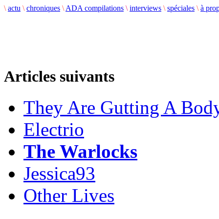
\
actu
\
chroniques
\
ADA compilations
\
interviews
\
spéciales
\
à pro
Articles suivants
They Are Gutting A Bod
Electrio
The Warlocks
Jessica93
Other Lives