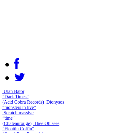
Ulan Bator
“Dark Times”
(Acid Cobra Records)
Dionysos
“monsters in live”
Scratch massive
“time”
(Chateaurouge)
Thee Oh sees
“Floattin Coffin”