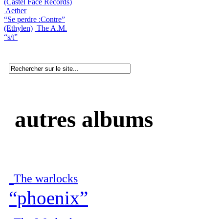
(Castel Face Records)
Aether
“Se perdre :Contre”
(Ethylen)
The A.M.
“s/t”
autres albums
The warlocks
“phoenix”