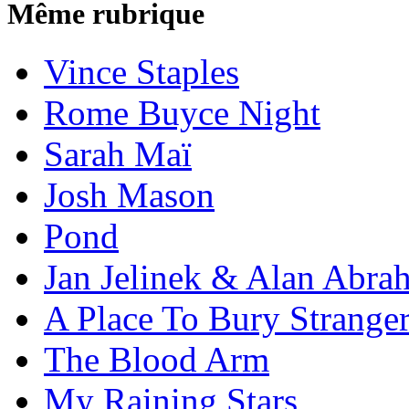
Même rubrique
Vince Staples
Rome Buyce Night
Sarah Maï
Josh Mason
Pond
Jan Jelinek & Alan Abra
A Place To Bury Strange
The Blood Arm
My Raining Stars