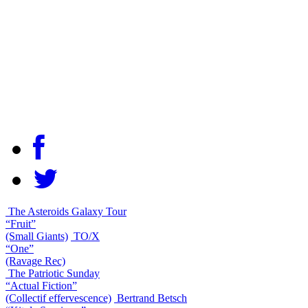
The Asteroids Galaxy Tour
“Fruit”
(Small Giants)
TO/X
“One”
(Ravage Rec)
The Patriotic Sunday
“Actual Fiction”
(Collectif effervescence)
Bertrand Betsch