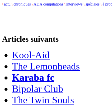
\
actu
\
chroniques
\
ADA compilations
\
interviews
\
spéciales
\
à pro
Articles suivants
Kool-Aid
The Lemonheads
Karaba fc
Bipolar Club
The Twin Souls