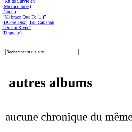
“Kit de Survie en”
(Microcultures)
Cuello
“Mi brazo Que Te (...)”
(BCore Disc)
Bill Callahan
“Dream River”
(Dragcity)
autres albums
aucune chronique du même 