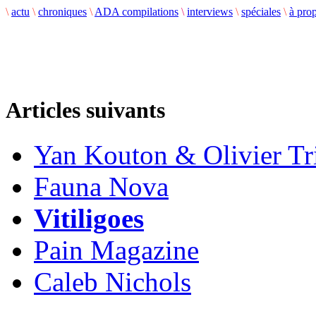
\
actu
\
chroniques
\
ADA compilations
\
interviews
\
spéciales
\
à pro
Articles suivants
Yan Kouton & Olivier Tr
Fauna Nova
Vitiligoes
Pain Magazine
Caleb Nichols