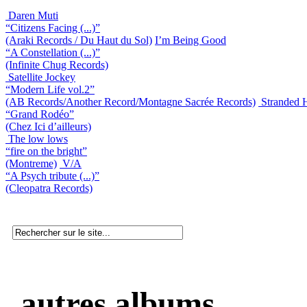
Daren Muti
“Citizens Facing (...)”
(Araki Records / Du Haut du Sol)
I’m Being Good
“A Constellation (...)”
(Infinite Chug Records)
Satellite Jockey
“Modern Life vol.2”
(AB Records/Another Record/Montagne Sacrée Records)
Stranded 
“Grand Rodéo”
(Chez Ici d’ailleurs)
The low lows
“fire on the bright”
(Montreme)
V/A
“A Psych tribute (...)”
(Cleopatra Records)
autres albums