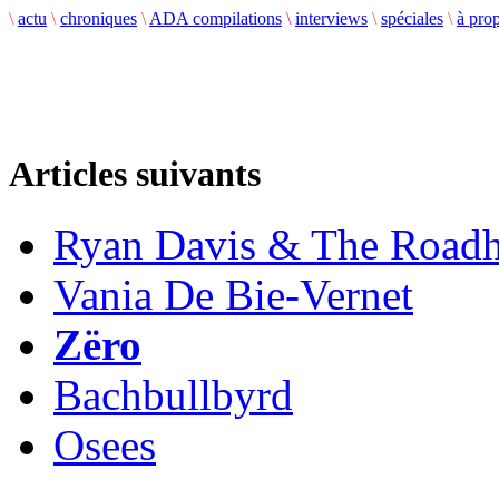
\
actu
\
chroniques
\
ADA compilations
\
interviews
\
spéciales
\
à pro
Articles suivants
Ryan Davis & The Road
Vania De Bie-Vernet
Zëro
Bachbullbyrd
Osees