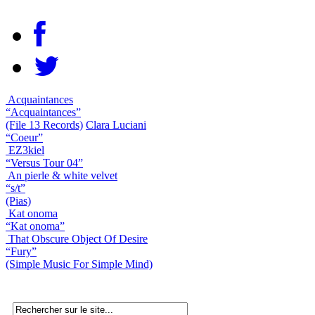
Acquaintances
“Acquaintances”
(File 13 Records)
Clara Luciani
“Coeur”
EZ3kiel
“Versus Tour 04”
An pierle & white velvet
“s/t”
(Pias)
Kat onoma
“Kat onoma”
That Obscure Object Of Desire
“Fury”
(Simple Music For Simple Mind)