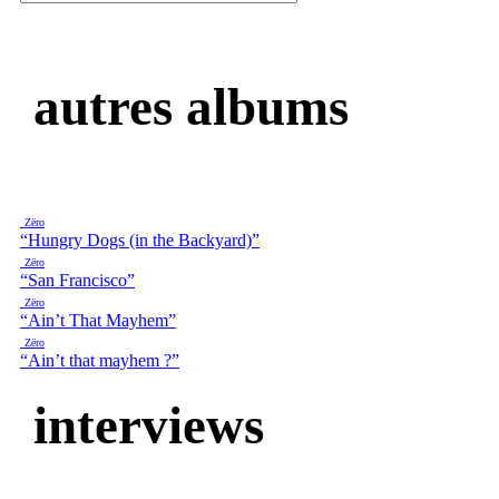
autres albums
Zëro
“Hungry Dogs (in the Backyard)”
Zëro
“San Francisco”
Zëro
“Ain’t That Mayhem”
Zëro
“Ain’t that mayhem ?”
interviews