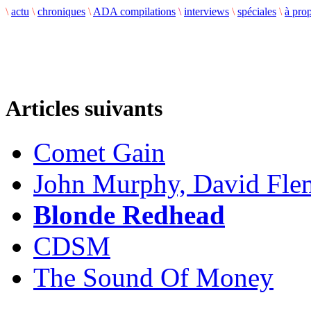
\
actu
\
chroniques
\
ADA compilations
\
interviews
\
spéciales
\
à pro
Articles suivants
Comet Gain
John Murphy, David Fle
Blonde Redhead
CDSM
The Sound Of Money