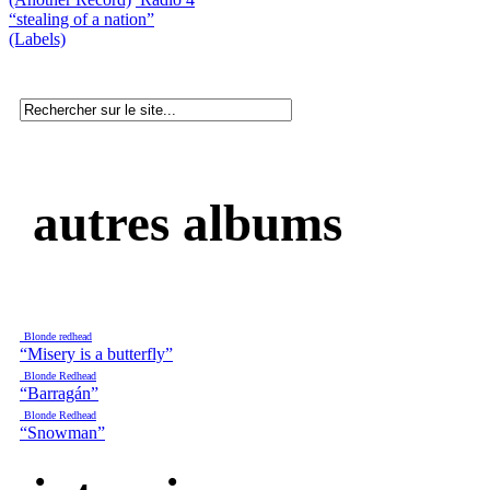
“stealing of a nation”
(Labels)
autres albums
Blonde redhead
“Misery is a butterfly”
Blonde Redhead
“Barragán”
Blonde Redhead
“Snowman”