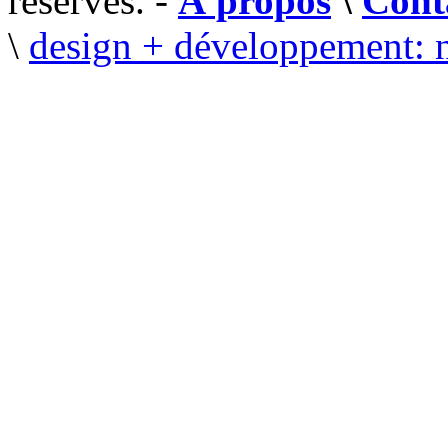
réservés. -
À propos
\
Cont
\
design + développement: 