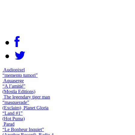
Audiopixel
“memento tumori”
Aquaserge
“A l’amitié”
(Mostla Editions)
The legendary tiger man
“masquerade”
(Exclaim)
Planet Gloria
“Land #1”
(Hot Puma)
Parad
“Le Bonheur Inquiet”
(Another Record)
Radio 4