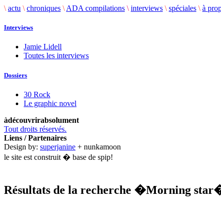
\
actu
\
chroniques
\
ADA compilations
\
interviews
\
spéciales
\
à pro
Interviews
Jamie Lidell
Toutes les interviews
Dossiers
30 Rock
Le graphic novel
àdécouvrirabsolument
Tout droits réservés.
Liens / Partenaires
Design by:
superjanine
+ nunkamoon
le site est construit � base de spip!
Résultats de la recherche
�Morning star
.........................................................................................................