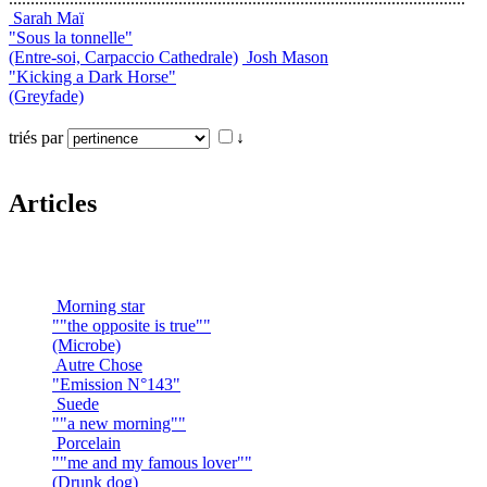
Sarah Maï
"Sous la tonnelle"
(Entre-soi, Carpaccio Cathedrale)
Josh Mason
"Kicking a Dark Horse"
(Greyfade)
triés par
↓
Articles
Morning star
""the opposite is true""
(Microbe)
Autre Chose
"Emission N°143"
Suede
""a new morning""
Porcelain
""me and my famous lover""
(Drunk dog)