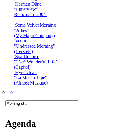
Herman Düne
"l’interview"
Benicassim 2004.
Some Velvet Morning
"Allies"
(My Major Company)
Ventre
"Undressed Morning"
(Herzfeld)
Sparklehorse
"It’s A Wonderful Life"
(Capitol)
Hyperclean
"La Mostla Tape"
(Almost Musique)
0
|
10
Agenda