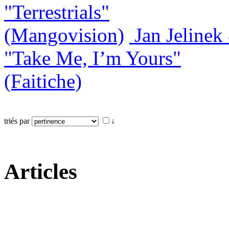
"Terrestrials"
(Mangovision)
Jan Jeline
"Take Me, I’m Yours"
(Faitiche)
triés par
↓
Articles