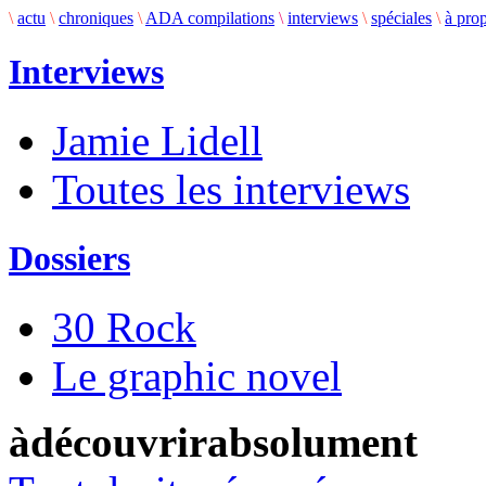
\
actu
\
chroniques
\
ADA compilations
\
interviews
\
spéciales
\
à pro
Interviews
Jamie Lidell
Toutes les interviews
Dossiers
30 Rock
Le graphic novel
àdécouvrirabsolument