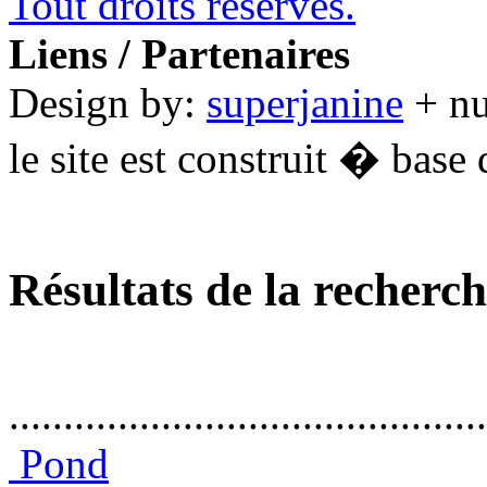
Tout droits réservés.
Liens / Partenaires
Design by:
superjanine
+ n
le site est construit � base 
Résultats de la recherc
............................................
Pond