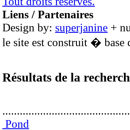
Tout droits réservés.
Liens / Partenaires
Design by:
superjanine
+ n
le site est construit � base 
Résultats de la recherc
............................................
Pond