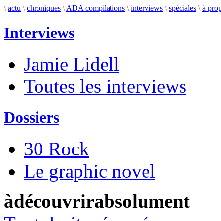
\
actu
\
chroniques
\
ADA compilations
\
interviews
\
spéciales
\
à pro
Interviews
Jamie Lidell
Toutes les interviews
Dossiers
30 Rock
Le graphic novel
àdécouvrirabsolument