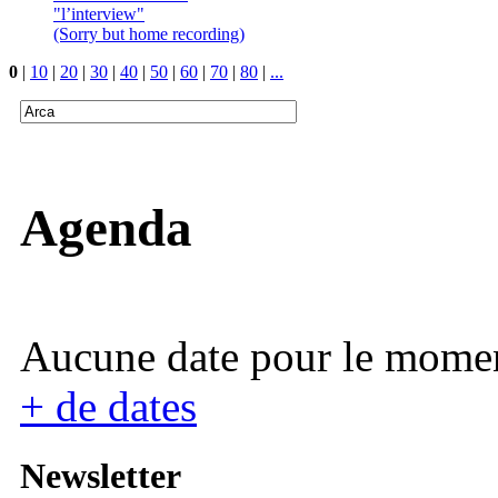
"l’interview"
(Sorry but home recording)
0
|
10
|
20
|
30
|
40
|
50
|
60
|
70
|
80
|
...
Agenda
Aucune date pour le mome
+ de dates
Newsletter