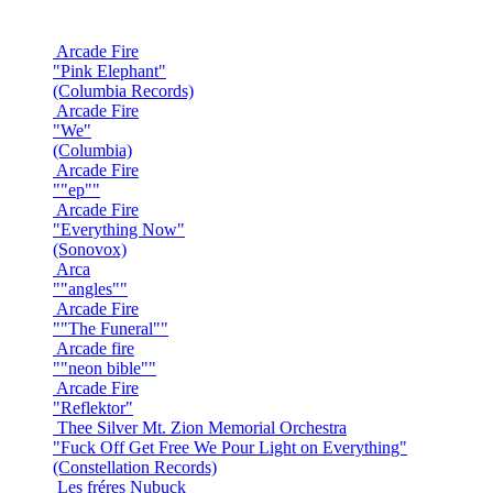
Arcade Fire
"Pink Elephant"
(Columbia Records)
Arcade Fire
"We"
(Columbia)
Arcade Fire
""ep""
Arcade Fire
"Everything Now"
(Sonovox)
Arca
""angles""
Arcade Fire
""The Funeral""
Arcade fire
""neon bible""
Arcade Fire
"Reflektor"
Thee Silver Mt. Zion Memorial Orchestra
"Fuck Off Get Free We Pour Light on Everything"
(Constellation Records)
Les fréres Nubuck