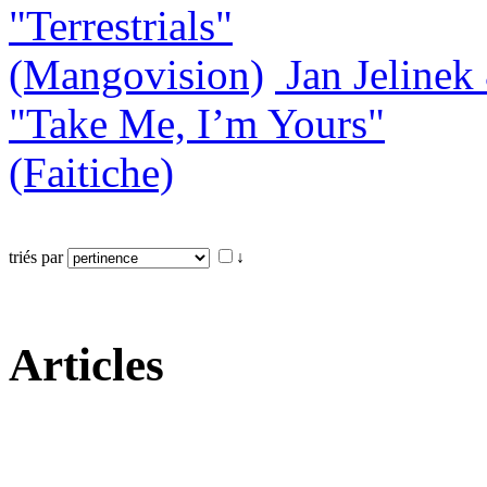
"Terrestrials"
(Mangovision)
Jan Jeline
"Take Me, I’m Yours"
(Faitiche)
triés par
↓
Articles