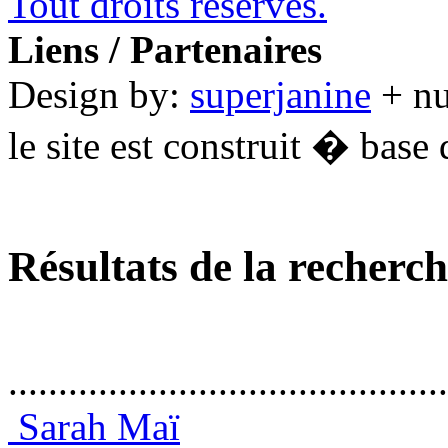
Tout droits réservés.
Liens / Partenaires
Design by:
superjanine
+ n
le site est construit � base 
Résultats de la recherc
............................................
Sarah Maï