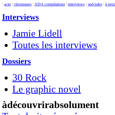
\
actu
\
chroniques
\
ADA compilations
\
interviews
\
spéciales
\
à pro
Interviews
Jamie Lidell
Toutes les interviews
Dossiers
30 Rock
Le graphic novel
àdécouvrirabsolument