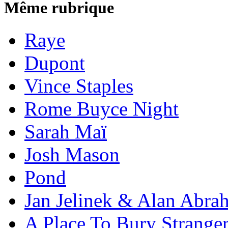
Même rubrique
Raye
Dupont
Vince Staples
Rome Buyce Night
Sarah Maï
Josh Mason
Pond
Jan Jelinek & Alan Abra
A Place To Bury Strange