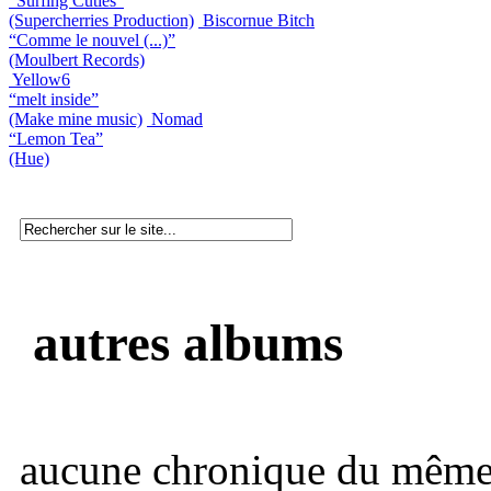
“Surfing Cuties”
(Supercherries Production)
Biscornue Bitch
“Comme le nouvel (...)”
(Moulbert Records)
Yellow6
“melt inside”
(Make mine music)
Nomad
“Lemon Tea”
(Hue)
autres albums
aucune chronique du même 