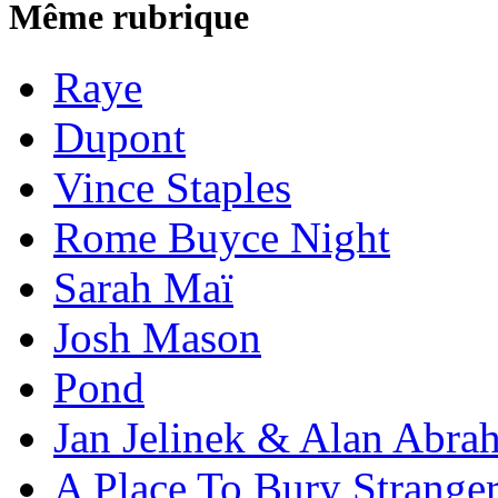
Même rubrique
Raye
Dupont
Vince Staples
Rome Buyce Night
Sarah Maï
Josh Mason
Pond
Jan Jelinek & Alan Abra
A Place To Bury Strange