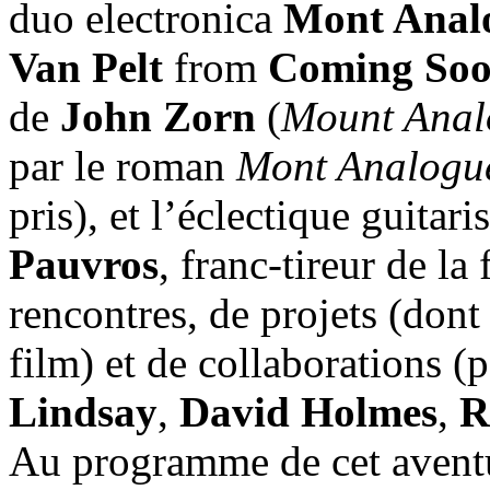
duo electronica
Mont Anal
Van Pelt
from
Coming So
de
John Zorn
(
Mount Anal
par le roman
Mont Analogu
pris), et l’éclectique guitar
Pauvros
, franc-tireur de la
rencontres, de projets (don
film) et de collaborations (
Lindsay
,
David Holmes
,
R
Au programme de cet aven