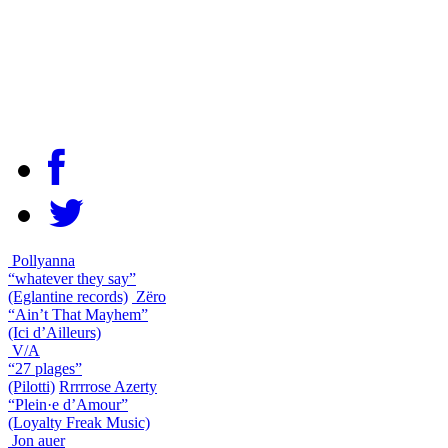
Pollyanna
“whatever they say”
(Eglantine records)
Zëro
“Ain’t That Mayhem”
(Ici d’Ailleurs)
V/A
“27 plages”
(Pilotti)
Rrrrrose Azerty
“Plein·e d’Amour”
(Loyalty Freak Music)
Jon auer