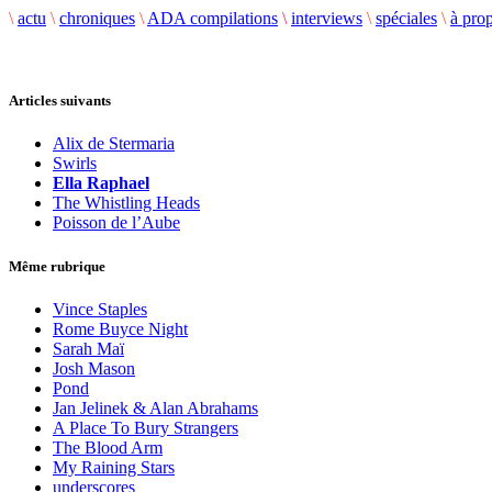
\
actu
\
chroniques
\
ADA compilations
\
interviews
\
spéciales
\
à pro
Articles suivants
Alix de Stermaria
Swirls
Ella Raphael
The Whistling Heads
Poisson de l’Aube
Même rubrique
Vince Staples
Rome Buyce Night
Sarah Maï
Josh Mason
Pond
Jan Jelinek & Alan Abrahams
A Place To Bury Strangers
The Blood Arm
My Raining Stars
underscores