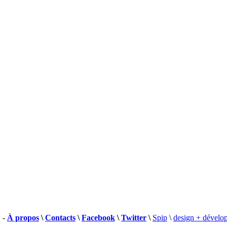
 -
À propos
\
Contacts
\
Facebook
\
Twitter
\
Spip
\
design + dévelo