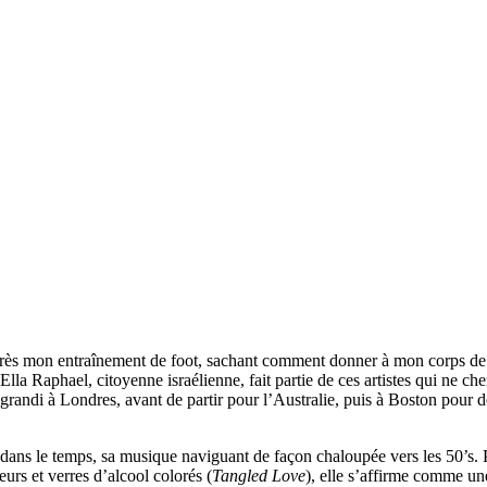
s mon entraînement de foot, sachant comment donner à mon corps de q
a Raphael, citoyenne israélienne, fait partie de ces artistes qui ne cher
 a grandi à Londres, avant de partir pour l’Australie, puis à Boston pou
ans le temps, sa musique naviguant de façon chaloupée vers les 50’s. P
leurs et verres d’alcool colorés (
Tangled Love
), elle s’affirme comme un