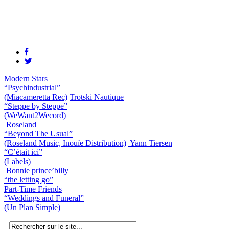
Modern Stars
“Psychindustrial”
(Miacameretta Rec)
Trotski Nautique
“Steppe by Steppe”
(WeWant2Wecord)
Roseland
“Beyond The Usual”
(Roseland Music, Inouïe Distribution)
Yann Tiersen
“C’était ici”
(Labels)
Bonnie prince’billy
“the letting go”
Part-Time Friends
“Weddings and Funeral”
(Un Plan Simple)