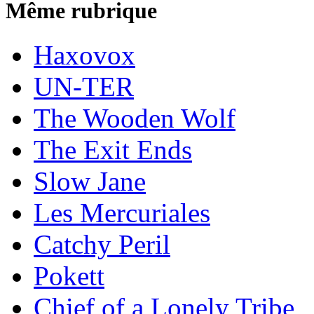
Même rubrique
Haxovox
UN-TER
The Wooden Wolf
The Exit Ends
Slow Jane
Les Mercuriales
Catchy Peril
Pokett
Chief of a Lonely Tribe