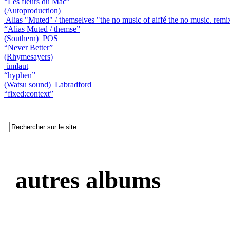
“Les fleurs du Mac”
(Autoproduction)
Alias "Muted" / themselves "the no music of aiffé the no music. rem
“Alias Muted / themse”
(Southern)
POS
“Never Better”
(Rhymesayers)
ümlaut
“hyphen”
(Watsu sound)
Labradford
“fixed:context”
autres albums