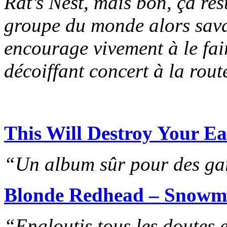
Rat’s Nest, mais bon, ça re
groupe du monde alors sava. 
encourage vivement à le fair
décoiffant concert à la rout
This Will Destroy Your E
“Un album sûr pour des gar
Blonde Redhead – Snow
“Engloutis tous les doutes 