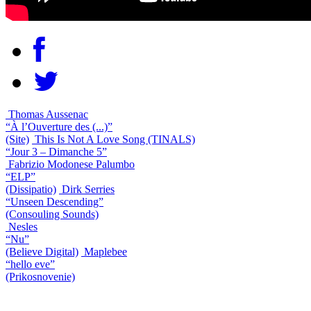
Thomas Aussenac
“À l’Ouverture des (...)”
(Site)
This Is Not A Love Song (TINALS)
“Jour 3 – Dimanche 5”
Fabrizio Modonese Palumbo
“ELP”
(Dissipatio)
Dirk Serries
“Unseen Descending”
(Consouling Sounds)
Nesles
“Nu”
(Believe Digital)
Maplebee
“hello eve”
(Prikosnovenie)