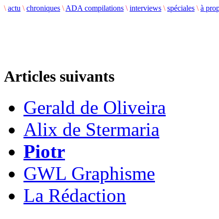
\
actu
\
chroniques
\
ADA compilations
\
interviews
\
spéciales
\
à pro
Articles suivants
Gerald de Oliveira
Alix de Stermaria
Piotr
GWL Graphisme
La Rédaction