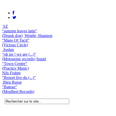
SZ
“autumn leaves latin”
(Drunk dog)
Wright, Shannon
“Maps Of Tacit”
(Vicious Circle)
Jordan
“oh no ! we are (...)”
(Motoneige records)
Squid
“Town Centre”
(Practice Music)
Nils Frahm
“Report live du (...)”
Bleu Russe
“Bateau”
(Moulbert Records)