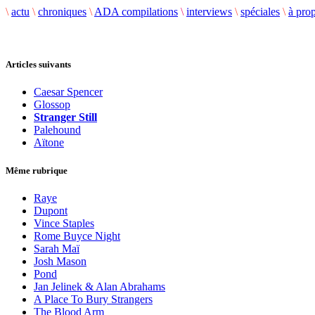
\
actu
\
chroniques
\
ADA compilations
\
interviews
\
spéciales
\
à pro
Articles suivants
Caesar Spencer
Glossop
Stranger Still
Palehound
Aïtone
Même rubrique
Raye
Dupont
Vince Staples
Rome Buyce Night
Sarah Maï
Josh Mason
Pond
Jan Jelinek & Alan Abrahams
A Place To Bury Strangers
The Blood Arm