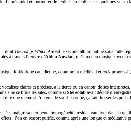
 fin d’après-midi et murmurer de feuilles en feuilles ces quelques vers à l
n
– dont
The Songs Which Are
est le second album publié sous l’alter e
rales à travers l’œuvre d’
Alden Nowlan
, qu’il met en musique avec se
sique folklorique canadienne, contrepoint médiéval et rock progressif,
 vocalises claires et précises, à la tierce ou en canon, de ses interprètes
amais ne se brûle les ailes, comme si
Stereolab
avait décidé d’enregistre
nt dire que même si l’on en a le souffle coupé, ça fait dresser les poils.
astées malgré sa pertinente homogénéité, réside avant tout dans la qual
urs effets : l’on en ressort purifié, comme après une longue et méditative 