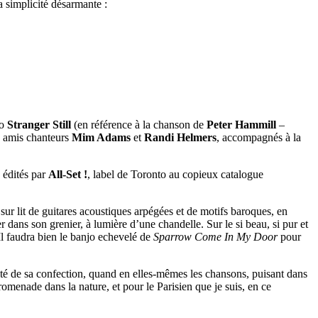
a simplicité désarmante :
go
Stranger Still
(en référence à la chanson de
Peter Hammill
–
s amis chanteurs
Mim Adams
et
Randi Helmers
, accompagnés à la
 édités par
All-Set !
, label de Toronto au copieux catalogue
, sur lit de guitares acoustiques arpégées et de motifs baroques, en
r dans son grenier, à lumière d’une chandelle. Sur le si beau, si pur et
 Il faudra bien le banjo echevelé de
Sparrow Come In My Door
pour
ité de sa confection, quand en elles-mêmes les chansons, puisant dans
promenade dans la nature, et pour le Parisien que je suis, en ce