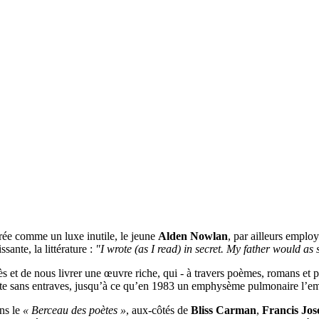
érée comme un luxe inutile, le jeune
Alden Nowlan
, par ailleurs employ
sante, la littérature :
"I wrote (as I read) in secret. My father would as
ès et de nous livrer une œuvre riche, qui - à travers poèmes, romans et p
liste sans entraves, jusqu’à ce qu’en 1983 un emphysème pulmonaire l’e
ans le
« Berceau des poètes »
, aux-côtés de
Bliss Carman
,
Francis Jo