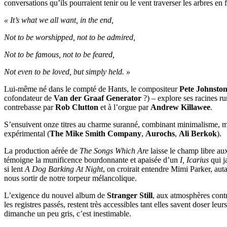
conversations qu’ils pourraient tenir ou le vent traverser les arbres en
« It’s what we all want, in the end,
Not to be worshipped, not to be admired,
Not to be famous, not to be feared,
Not even to be loved, but simply held. »
Lui-même né dans le compté de Hants, le compositeur
Pete Johnsto
cofondateur de
Van der Graaf Generator
?) – explore ses racines ru
contrebasse par
Rob Clutton
et à l’orgue par
Andrew Killawee
.
S’ensuivent onze titres au charme suranné, combinant minimalisme, mu
expérimental (
The Mike Smith Company
,
Aurochs
,
Ali Berkok
).
La production aérée de
The Songs Which Are
laisse le champ libre aux
témoigne la munificence bourdonnante et apaisée d’un
I, Icarius
qui j
si lent
A Dog Barking At Night
, on croirait entendre Mimi Parker, auta
nous sortir de notre torpeur mélancolique.
L’exigence du nouvel album de
Stranger Still
, aux atmosphères contr
les registres passés, restent très accessibles tant elles savent doser le
dimanche un peu gris, c’est inestimable.