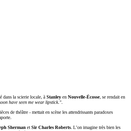
é dans la scierie locale, à
Stanley
en
Nouvelle-Écosse
, se rendait en
 soon have seen me wear lipstick."
.
ièces de théâtre - mettait en scène les attendrissants paradoxes
mporte.
seph Sherman
et
Sir Charles Roberts
. L’on imagine très bien les