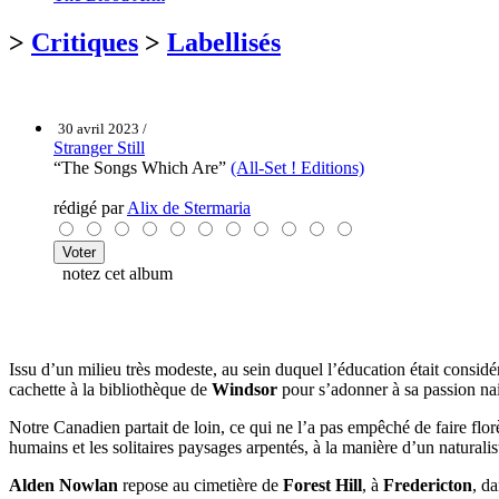
>
Critiques
>
Labellisés
30 avril 2023 /
Stranger Still
“The Songs Which Are”
(All-Set ! Editions)
rédigé par
Alix de Stermaria
notez cet album
Issu d’un milieu très modeste, au sein duquel l’éducation était consid
cachette à la bibliothèque de
Windsor
pour s’adonner à sa passion nais
Notre Canadien partait de loin, ce qui ne l’a pas empêché de faire flor
humains et les solitaires paysages arpentés, à la manière d’un natura
Alden Nowlan
repose au cimetière de
Forest Hill
, à
Fredericton
, d