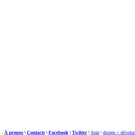
 -
À propos
\
Contacts
\
Facebook
\
Twitter
\
Spip
\
design + dévelo