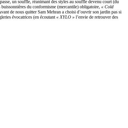
 passe, un souffle, réanimant des styles au souffle devenu court (du
s buissonnières du conformisme (mercantile) obligatoire,
« Cold
Avant de nous quitter Sam Mehran a choisi d’ouvrir son jardin pas si
ègleries évocatrices (en écoutant
« XYLO »
l’envie de retrouver des