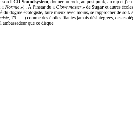
ec son
LCD Soundsystem
, donner au rock, au post punk, au rap et j’en
t
« Normie »
) . À l’instar du
« Clownmaster »
de
Sugar
et autres école
né du dogme écologiste, faire mieux avec moins, se rapprocher de soit. 
eelsie
,
70
.......) comme des étoiles filantes jamais désintégrées, des espi
 bel ambassadeur que ce disque.