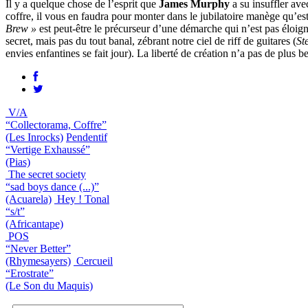
Il y a quelque chose de l’esprit que
James Murphy
a su insuffler av
coffre, il vous en faudra pour monter dans le jubilatoire manège qu’es
Brew »
est peut-être le précurseur d’une démarche qui n’est pas éloig
secret, mais pas du tout banal, zébrant notre ciel de riff de guitares (
St
envies enfantines se fait jour). La liberté de création n’a pas de plus
V/A
“Collectorama, Coffre”
(Les Inrocks)
Pendentif
“Vertige Exhaussé”
(Pias)
The secret society
“sad boys dance (...)”
(Acuarela)
Hey ! Tonal
“s/t”
(Africantape)
POS
“Never Better”
(Rhymesayers)
Cercueil
“Erostrate”
(Le Son du Maquis)