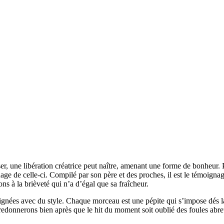
r, une libération créatrice peut naître, amenant une forme de bonheur. Pa
age de celle-ci. Compilé par son père et des proches, il est le témoigna
s à la brièveté qui n’a d’égal que sa fraîcheur.
signées avec du style. Chaque morceau est une pépite qui s’impose dés l
redonnerons bien après que le hit du moment soit oublié des foules abr