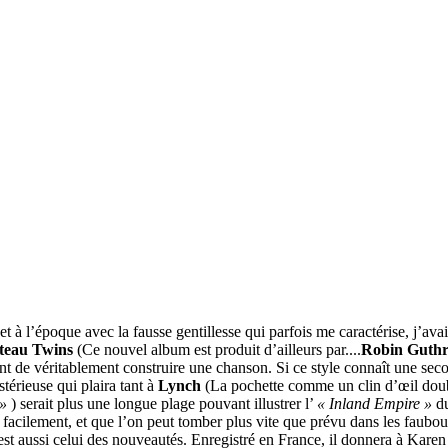
et à l’époque avec la fausse gentillesse qui parfois me caractérise, j’av
teau Twins
(Ce nouvel album est produit d’ailleurs par....
Robin Guthr
vant de véritablement construire une chanson. Si ce style connaît une 
érieuse qui plaira tant à
Lynch
(La pochette comme un clin d’œil dou
»
) serait plus une longue plage pouvant illustrer l’
« Inland Empire »
du
 facilement, et que l’on peut tomber plus vite que prévu dans les faubo
il est aussi celui des nouveautés. Enregistré en France, il donnera à Ka