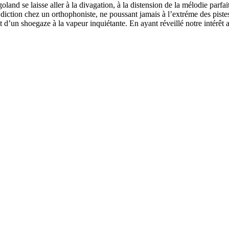
igoland se laisse aller à la divagation, à la distension de la mélodie parf
iction chez un orthophoniste, ne poussant jamais à l’extréme des pistes
d’un shoegaze à la vapeur inquiétante. En ayant réveillé notre intérêt a