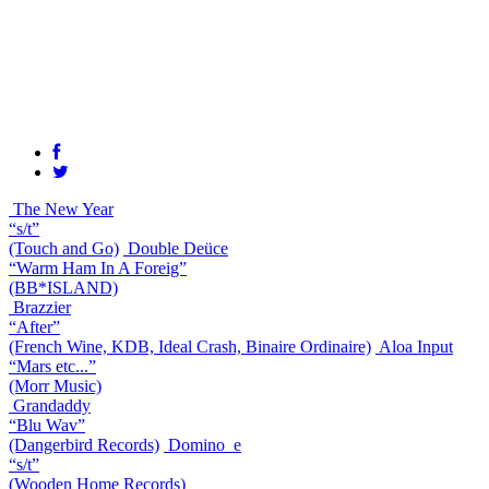
The New Year
“s/t”
(Touch and Go)
Double Deüce
“Warm Ham In A Foreig”
(BB*ISLAND)
Brazzier
“After”
(French Wine, KDB, Ideal Crash, Binaire Ordinaire)
Aloa Input
“Mars etc...”
(Morr Music)
Grandaddy
“Blu Wav”
(Dangerbird Records)
Domino_e
“s/t”
(Wooden Home Records)