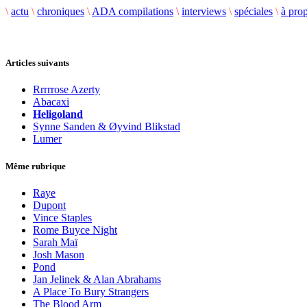
\
actu
\
chroniques
\
ADA compilations
\
interviews
\
spéciales
\
à pro
Articles suivants
Rrrrrose Azerty
Abacaxi
Heligoland
Synne Sanden & Øyvind Blikstad
Lumer
Même rubrique
Raye
Dupont
Vince Staples
Rome Buyce Night
Sarah Maï
Josh Mason
Pond
Jan Jelinek & Alan Abrahams
A Place To Bury Strangers
The Blood Arm