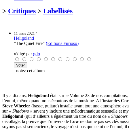
>
Critiques
>
Labellisés
11 mars 2021 /
Heligoland
“The Quiet Fire”
(Editions Furioso)
rédigé par
gdo
notez cet album
Il y a dix ans,
Heligoland
était sur le Volume 23 de nos compilations, 
l’ennui, même quand nous écoutons de la musique. A l’instar des
Coc
Steve Wheeler
(basse, guitare) installe avant tout une atmosphère a
sur
« Shadows »
savent y inclure une mélodramatique sensuelle et myst
Heligoland
(qui d’ailleurs a également un titre du nom de
« Shadows 
décollage, la preuve que l’univers de
Low
ne donne pas ses clés aussi
soyons pas si sentencieux, le voyage n’est pas que celui de l’ennui, 