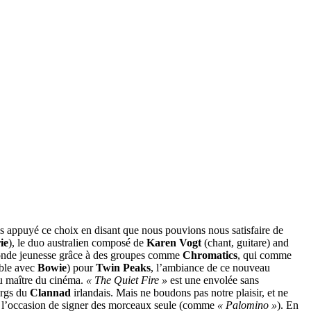
ais appuyé ce choix en disant que nous pouvions nous satisfaire de
ie
), le duo australien composé de
Karen Vogt
(chant, guitare) and
seconde jeunesse grâce à des groupes comme
Chromatics
, qui comme
ble avec
Bowie
) pour
Twin Peaks
, l’ambiance de ce nouveau
 maître du cinéma.
« The Quiet Fire »
est une envolée sans
urgs du
Clannad
irlandais. Mais ne boudons pas notre plaisir, et ne
ren l’occasion de signer des morceaux seule (comme
« Palomino »
). En