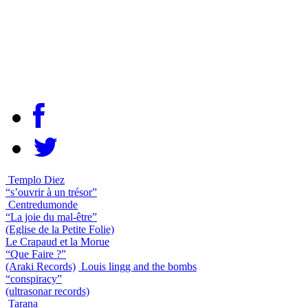
Templo Diez
“s’ouvrir à un trésor”
Centredumonde
“La joie du mal-être”
(Eglise de la Petite Folie)
Le Crapaud et la Morue
“Que Faire ?”
(Araki Records)
Louis lingg and the bombs
“conspiracy”
(ultrasonar records)
Tarana