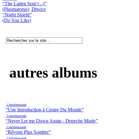
“The Laden Soul (...)”
(Plasmatorus)
Dtwice
“Night Shield”
(Do You Like)
autres albums
Centredumonde
“Une Introduction à Centre Du Monde”
Centredumonde
“Never Let me Down Again - Depeche Mode”
Centredumonde
“Rêvons Plus Sombre”
Centredumonde