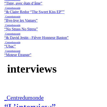
“Tigre, avec états d’âme”
Centredumonde
“& Claire Redor “The Sweet Kiss EP””
Centredumonde
“Bye-bye les Vagues”
Centredumonde
“No Strass No Stress”
Centredumonde
“& David Jestin - Fi​è​vre Honneur Baston”
Centredumonde
“Ubac”
Centredumonde
“Moteur Étrange”
interviews
Centredumonde