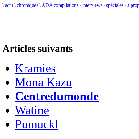
\
actu
\
chroniques
\
ADA compilations
\
interviews
\
spéciales
\
à pro
Articles suivants
Kramies
Mona Kazu
Centredumonde
Watine
Pumuckl