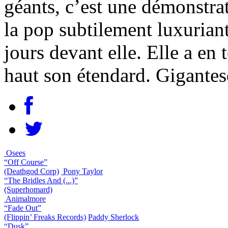
géants, c’est une démonstra
la pop subtilement luxurian
jours devant elle. Elle a en 
haut son étendard. Gigante
Osees
“Off Course”
(Deathgod Corp)
Pony Taylor
“The Bridles And (...)”
(Superhomard)
Animalmore
“Fade Out”
(Flippin’ Freaks Records)
Paddy Sherlock
“Dusk”