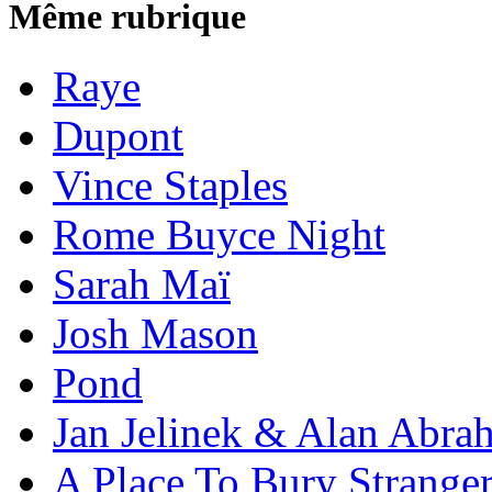
Même rubrique
Raye
Dupont
Vince Staples
Rome Buyce Night
Sarah Maï
Josh Mason
Pond
Jan Jelinek & Alan Abra
A Place To Bury Strange