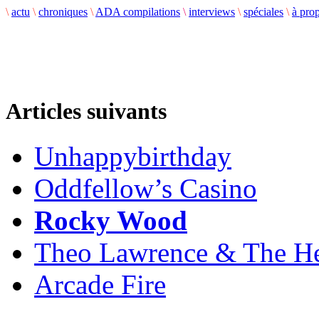
\
actu
\
chroniques
\
ADA compilations
\
interviews
\
spéciales
\
à pro
Articles suivants
Unhappybirthday
Oddfellow’s Casino
Rocky Wood
Theo Lawrence & The He
Arcade Fire