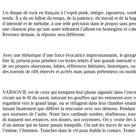
Un disque de rock en français à l’esprit punk, intègre, rigoureux, so
tendu. Il a du en falloir du temps, de la patience, du travail et de la 
d’intensité et de mélodie, à une telle précision dans le propos sans p
une chanson plus qu’une autre tellement l’album est homogène et cohé
Revenez demain, la réponse sera différente.
Avec une rhétorique d’une force évocatrice impressionnante, le groupe 
être là, présent pour pénétrer ces textes lettrés d’une grande intensité
de ses propres obsessions, lubies, références littéraires, historiques, 
des torrents de riffs énervés et acérés mais jamais prétentieux ou inutil
VARSOVIE est de ceux qui trempent leur plume aiguisée dans l’encre sa
vivant sur le fil du rasoir, tutoyant les gouffres qui les entourent ave
regardent vers le grand large, ou se réfugient dans leur chambre emmit
faisant finalement que différer la rencontre avec nos démons. Pendan
aux morsures de l’aube. Notre face cardinale sombre, ténébreuse, tourme
ils traquent nos errances, nos doutes, nos oxymores. On y croise des fa
d’un amour qui ne laisse jamais tranquille. On suit les traces de nos peti
l’intime, l’émotion. Trancher dans le vif pour établir le contact. Tent