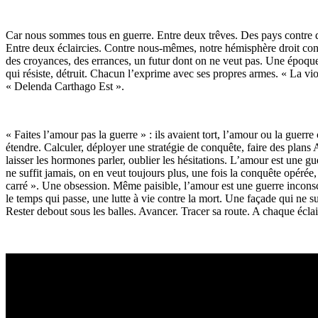
Car nous sommes tous en guerre. Entre deux trêves. Des pays contre de
Entre deux éclaircies. Contre nous-mêmes, notre hémisphère droit cont
des croyances, des errances, un futur dont on ne veut pas. Une épo
qui résiste, détruit. Chacun l’exprime avec ses propres armes. « La vi
« Delenda Carthago Est ».
« Faites l’amour pas la guerre » : ils avaient tort, l’amour ou la guerre
étendre. Calculer, déployer une stratégie de conquête, faire des plans A
laisser les hormones parler, oublier les hésitations. L’amour est un
ne suffit jamais, on en veut toujours plus, une fois la conquête opérée,
carré ». Une obsession. Même paisible, l’amour est une guerre inconsci
le temps qui passe, une lutte à vie contre la mort. Une façade qui ne su
Rester debout sous les balles. Avancer. Tracer sa route. A chaque éclair