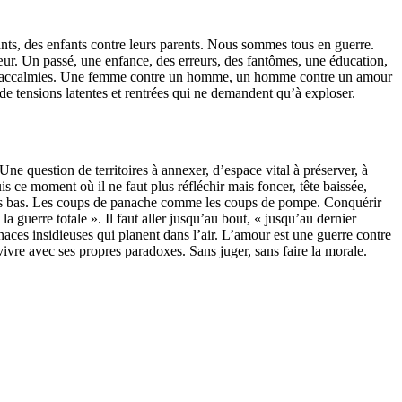
nts, des enfants contre leurs parents. Nous sommes tous en guerre.
œur. Un passé, une enfance, des erreurs, des fantômes, une éducation,
eux accalmies. Une femme contre un homme, un homme contre un amour
de tensions latentes et rentrées qui ne demandent qu’à exploser.
 Une question de territoires à annexer, d’espace vital à préserver, à
is ce moment où il ne faut plus réfléchir mais foncer, tête baissée,
coups bas. Les coups de panache comme les coups de pompe. Conquérir
a guerre totale ». Il faut aller jusqu’au bout, « jusqu’au dernier
naces insidieuses qui planent dans l’air. L’amour est une guerre contre
 vivre avec ses propres paradoxes. Sans juger, sans faire la morale.