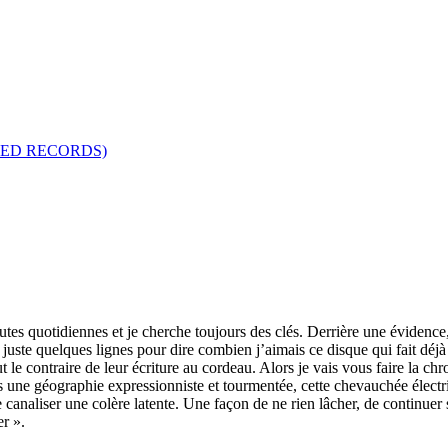
SED RECORDS)
es quotidiennes et je cherche toujours des clés. Derrière une évidence,
, juste quelques lignes pour dire combien j’aimais ce disque qui fait dé
tout le contraire de leur écriture au cordeau. Alors je vais vous faire l
s une géographie expressionniste et tourmentée, cette chevauchée électr
 canaliser une colère latente. Une façon de ne rien lâcher, de continuer
r ».