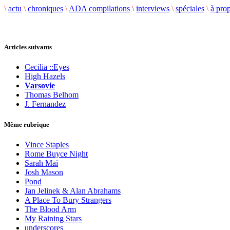
\
actu
\
chroniques
\
ADA compilations
\
interviews
\
spéciales
\
à pro
Articles suivants
Cecilia ::Eyes
High Hazels
Varsovie
Thomas Belhom
J. Fernandez
Même rubrique
Vince Staples
Rome Buyce Night
Sarah Maï
Josh Mason
Pond
Jan Jelinek & Alan Abrahams
A Place To Bury Strangers
The Blood Arm
My Raining Stars
underscores