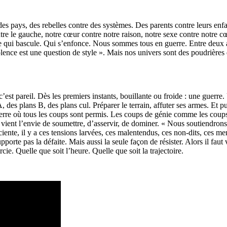
s pays, des rebelles contre des systèmes. Des parents contre leurs enfa
re le gauche, notre cœur contre notre raison, notre sexe contre notre c
que qui bascule. Qui s’enfonce. Nous sommes tous en guerre. Entre d
olence est une question de style ». Mais nos univers sont des poudrières 
 c’est pareil. Dès les premiers instants, bouillante ou froide : une guerre.
, des plans B, des plans cul. Préparer le terrain, affuter ses armes. Et pu
e guerre où tous les coups sont permis. Les coups de génie comme les 
 vient l’envie de soumettre, d’asservir, de dominer. « Nous soutiendrons l
ente, il y a ces tensions larvées, ces malentendus, ces non-dits, ces me
pporte pas la défaite. Mais aussi la seule façon de résister. Alors il faut
cie. Quelle que soit l’heure. Quelle que soit la trajectoire.