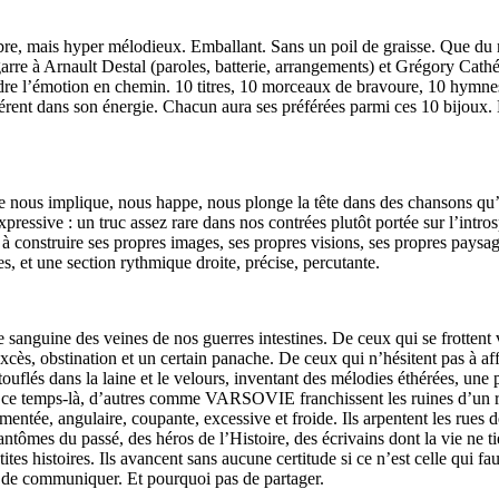
mbre, mais hyper mélodieux. Emballant. Sans un poil de graisse. Que du 
bagarre à Arnault Destal (paroles, batterie, arrangements) et Grégory Cathé
erdre l’émotion en chemin. 10 titres, 10 morceaux de bravoure, 10 hymne
rent dans son énergie. Chacun aura ses préférées parmi ces 10 bijoux. 
nous implique, nous happe, nous plonge la tête dans des chansons qu’on 
 expressive : un truc assez rare dans nos contrées plutôt portée sur l’int
ou à construire ses propres images, ses propres visions, ses propres paysa
es, et une section rythmique droite, précise, percutante.
nguine des veines de nos guerres intestines. De ceux qui se frottent vol
c excès, obstination et un certain panache. De ceux qui n’hésitent pas à a
ouflés dans la laine et le velours, inventant des mélodies éthérées, une
t ce temps-là, d’autres comme VARSOVIE franchissent les ruines d’un rid
ntée, angulaire, coupante, excessive et froide. Ils arpentent les rues d
ntômes du passé, des héros de l’Histoire, des écrivains dont la vie ne ti
tes histoires. Ils avancent sans aucune certitude si ce n’est celle qui faut
er de communiquer. Et pourquoi pas de partager.