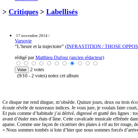
>
Critiques
>
Labellisés
17 novembre 2014 /
Varsovie
“L’heure et la trajectoire”
(INFRASTITION / THOSE OPPO
rédigé par
Matthieu Dufour (ancien rédacteur)
2 votes
(9/10 - 2 votes) notez cet album
Ce disque me rend dingue, m’obsède. Quinze jours, deux ou trois écout
écoute révèle de nouveaux indices. Je vous jure, je voulais faire court
Et puis comme d’habitude j’ai dérivé, digressé et gratté des lignes : 
avant d’étaler mes états d’âme. Cette cavalcade musicale effrénée dan
apaise. Comme une façon de cicatriser des plaies à vif au fer rouge, de
« Nous sommes tombés si loin d’hier que nous sommes forcés d’arrive