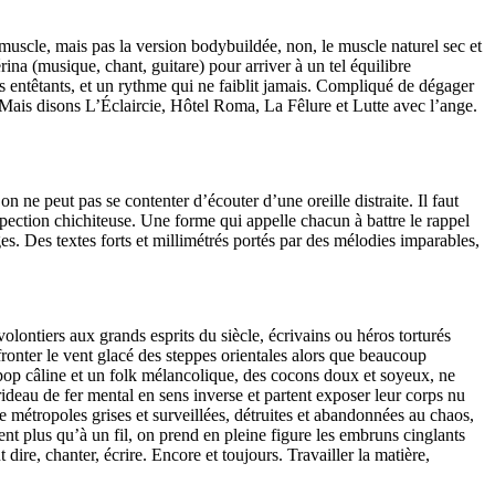
muscle, mais pas la version bodybuildée, non, le muscle naturel sec et
rina (musique, chant, guitare) pour arriver à un tel équilibre
s entêtants, et un rythme qui ne faiblit jamais. Compliqué de dégager
Mais disons L’Éclaircie, Hôtel Roma, La Fêlure et Lutte avec l’ange.
ne peut pas se contenter d’écouter d’une oreille distraite. Il faut
rospection chichiteuse. Une forme qui appelle chacun à battre le rappel
ges. Des textes forts et millimétrés portés par des mélodies imparables,
ontiers aux grands esprits du siècle, écrivains ou héros torturés
ffronter le vent glacé des steppes orientales alors que beaucoup
 pop câline et un folk mélancolique, des cocons doux et soyeux, ne
eau de fer mental en sens inverse et partent exposer leur corps nu
e métropoles grises et surveillées, détruites et abandonnées au chaos,
ent plus qu’à un fil, on prend en pleine figure les embruns cinglants
 dire, chanter, écrire. Encore et toujours. Travailler la matière,