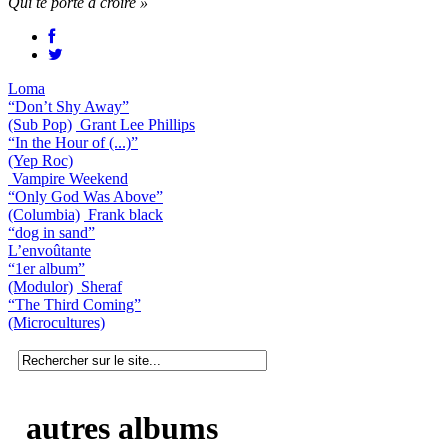
Qui te porte à croire »
Loma
“Don’t Shy Away”
(Sub Pop)
Grant Lee Phillips
“In the Hour of (...)”
(Yep Roc)
Vampire Weekend
“Only God Was Above”
(Columbia)
Frank black
“dog in sand”
L’envoûtante
“1er album”
(Modulor)
Sheraf
“The Third Coming”
(Microcultures)
autres albums