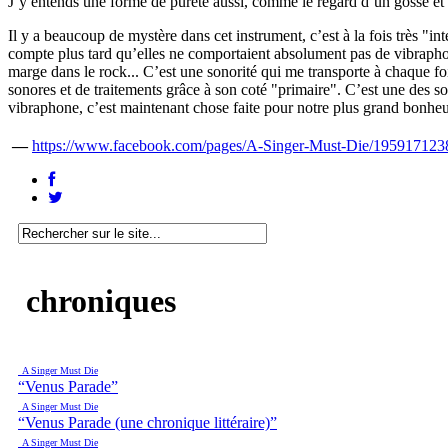
J’y entends une forme de pureté aussi, comme le regard d’un gosse et t
Il y a beaucoup de mystère dans cet instrument, c’est à la fois très "
compte plus tard qu’elles ne comportaient absolument pas de vibraphon
marge dans le rock... C’est une sonorité qui me transporte à chaque f
sonores et de traitements grâce à son coté "primaire". C’est une des so
vibraphone, c’est maintenant chose faite pour notre plus grand bonheu
—
https://www.facebook.com/pages/A-Singer-Must-Die/195917123
chroniques
A Singer Must Die
“Venus Parade”
A Singer Must Die
“Venus Parade (une chronique littéraire)”
A Singer Must Die