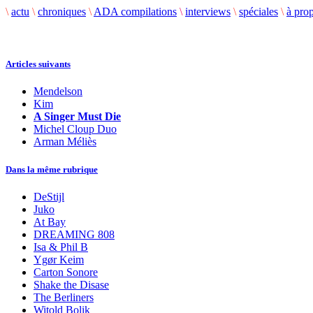
\
actu
\
chroniques
\
ADA compilations
\
interviews
\
spéciales
\
à pro
Articles suivants
Mendelson
Kim
A Singer Must Die
Michel Cloup Duo
Arman Méliès
Dans la même rubrique
DeStijl
Juko
At Bay
DREAMING 808
Isa & Phil B
Ygør Keim
Carton Sonore
Shake the Disase
The Berliners
Witold Bolik