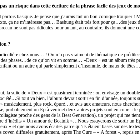
pas un risque dans cette écriture de la phrase facile des jeux de mo
arfois basique. Je pense que j’aurais fait un bon comique troupier ! M
texte, ça ne m’intéresse pas…
Bashung était très fort pour ça…des jeux 
rceau ne sont pas ridicules pour autant, au contraire, ils donnent une co
tion ?
rticulière chez nous… ! On n’a pas vraiment de thématique de prédile
s, des phases…de ce qu’on vit en somme… »Deux » est un album très per
fant ou un autre qui parle simplement d’insomnie, de maux de têtes…bref,
 la suite de « Deux » est quasiment terminée : on envisage un double a
ociété…Si tout va bien, l’album devrait sortir en fin d’année, toujours 
x » musicalement, plus rock, épuré…et avis aux amateurs, nous chercho
e, probablement un Ep à venir et deux autres projets sont en cours : 
ollagiste proche des gens de la Beat Generation), un projet qui me tient
un livre d’inédits « Un amour de Beatnik »…Nous essayerons de sortir 
 et que nous avons écartés parce qu’ils étaient basés sur des textes d’a
s cover, diffusées gratuitement, après The Cure – « A forest », repris e