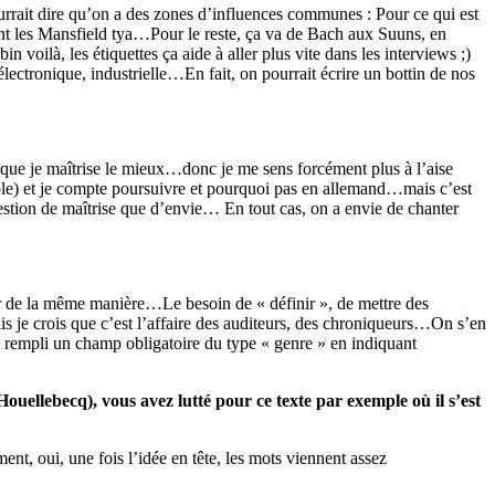
rrait dire qu’on a des zones d’influences communes : Pour ce qui est
ent les Mansfield tya…Pour le reste, ça va de Bach aux Suuns, en
oilà, les étiquettes ça aide à aller plus vite dans les interviews ;)
tronique, industrielle…En fait, on pourrait écrire un bottin de nos
 que je maîtrise le mieux…donc je me sens forcément plus à l’aise
le) et je compte poursuivre et pourquoi pas en allemand…mais c’est
stion de maîtrise que d’envie… En tout cas, on a envie de chanter
r de la même manière…Le besoin de « définir », de mettre des
mais je crois que c’est l’affaire des auditeurs, des chroniqueurs…On s’en
t rempli un champ obligatoire du type « genre » en indiquant
 Houellebecq), vous avez lutté pour ce texte par exemple où il s’est
, oui, une fois l’idée en tête, les mots viennent assez