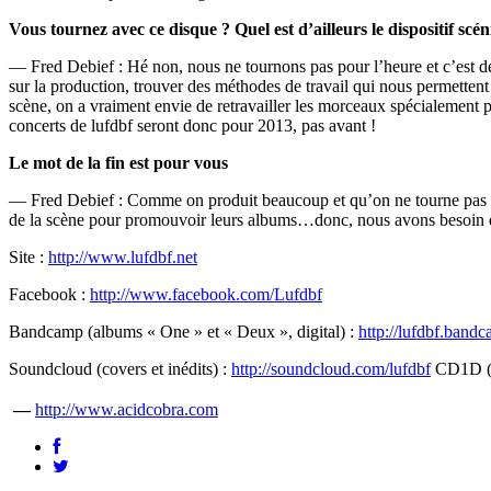
Vous tournez avec ce disque ? Quel est d’ailleurs le dispositif scé
— Fred Debief : Hé non, nous ne tournons pas pour l’heure et c’est dél
sur la production, trouver des méthodes de travail qui nous permetten
scène, on a vraiment envie de retravailler les morceaux spécialement
concerts de lufdbf seront donc pour 2013, pas avant !
Le mot de la fin est pour vous
— Fred Debief : Comme on produit beaucoup et qu’on ne tourne pas encor
de la scène pour promouvoir leurs albums…donc, nous avons besoin de vo
Site :
http://www.lufdbf.net
Facebook :
http://www.facebook.com/Lufdbf
Bandcamp (albums « One » et « Deux », digital) :
http://lufdbf.band
Soundcloud (covers et inédits) :
http://soundcloud.com/lufdbf
CD1D (A
—
http://www.acidcobra.com