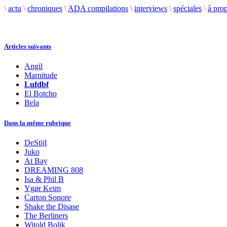
\
actu
\
chroniques
\
ADA compilations
\
interviews
\
spéciales
\
à pro
Articles suivants
Angil
Marnitude
Lufdbf
El Botcho
Bela
Dans la même rubrique
DeStijl
Juko
At Bay
DREAMING 808
Isa & Phil B
Ygør Keim
Carton Sonore
Shake the Disase
The Berliners
Witold Bolik