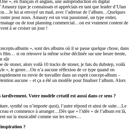
One », en français et anglais, une autoproduction en digital
w d’Amaury
(que je connaissais et appréciais en tant que leader d’Ulan
sion…Je lui ai envoyé un mail, avec l’adresse de l’album…Quelques
contre pour nous. Amaury est un vrai passionné, un type entier,
t formatage ou de tout planning commercial…on est vraiment content de
ent à se croiser un jour !
oncepts-albums », sont des albums où il se passe quelque chose, dans
 un film…
si on retrouve la même scène déclinée sur une heure trente,
n sûr
pe de stoner, alors voilà 10 tracks de stoner, je fais du dubstep, voilà
tyle », le genre…On n’a aucune réflexion de ce type quand on
rapidement eu envie de travailler dans un esprit concept-album –
ntion aucune – et ça a été un modèle pour finaliser l’album. Alors
us tardivement. Votre modèle créatif est aussi dans ce sens ?
tare, synthé ou n’importe quoi), l’autre répond et ainsi de suite…Le
morceau et commence à arranger…Dès que « l’idée » de l’album est là,
érent sur la musicalité comme sur les textes…
inspiration ?