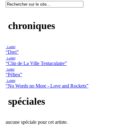
chroniques
Lufdbf
“Drei”
Lufdbf
“Clip de La Ville Tentaculaire”
lufdbf
“Pélieu”
Lufdbf
“No Words no More - Love and Rockets”
spéciales
aucune spéciale pour cet artiste.