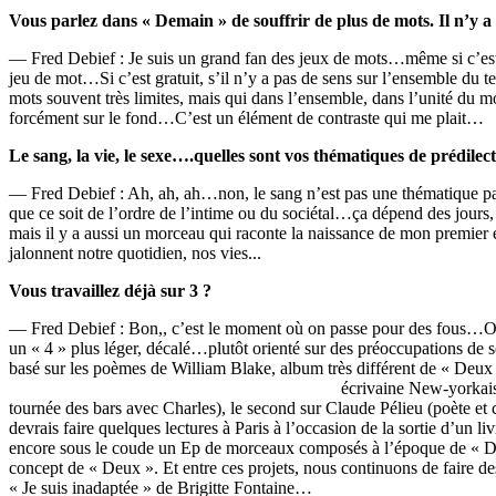
Vous parlez dans « Demain » de souffrir de plus de mots. Il n’y a 
— Fred Debief : Je suis un grand fan des jeux de mots…même si c’est p
jeu de mot…Si c’est gratuit, s’il n’y a pas de sens sur l’ensemble du 
mots souvent très limites, mais qui dans l’ensemble, dans l’unité du mo
forcément sur le fond…C’est un élément de contraste qui me plait…
Le sang, la vie, le sexe….quelles sont vos thématiques de prédilec
— Fred Debief : Ah, ah, ah…non, le sang n’est pas une thématique pa
que ce soit de l’ordre de l’intime ou du sociétal…ça dépend des jour
mais il y a aussi un morceau qui raconte la naissance de mon premier en
jalonnent notre quotidien, nos vies...
Vous travaillez déjà sur 3 ?
— Fred Debief : Bon,, c’est le moment où on passe pour des fous…Oui,
un « 4 » plus léger, décalé…plutôt orienté sur des préoccupations de s
basé sur les poèmes de William Blake, album très différent de « Deu
écrivaine New-yorkais
tournée des bars avec Charles), le second sur Claude Pélieu (poète et c
devrais faire quelques lectures à Paris à l’occasion de la sortie d’
encore sous le coude un Ep de morceaux composés à l’époque de « Deux »
concept de « Deux ». Et entre ces projets, nous continuons de faire de
« Je suis inadaptée » de Brigitte Fontaine…