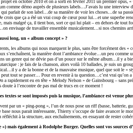
rojet en octobre 2010 et on a sorti en février 2011 un premier opus, « 
et album comme démo auprès de plusieurs labels…J’avais lu une intervie
 qui parlait de son label…de sa manière de voir les choses…de sa pas
…Je crois que ça a été un vrai coup de cœur pour lui…et une superbe ren
 mais malgré ça, il tient bon, sort ce qui lui plait – en dehors de tou
»…on envisage de travailler ensemble musicalement…si nos chemins arriv
 aussi long, un « album concept » ?
ents, les albums qui nous marquent le plus, sans être forcément des « c
ceaux s’enchaînent, la manière dont l’ambiance évolue…un peu comme
s un genre qui ne dévie pas d’un pouce sur le même album…il y a bie
utarcique : je fais de la chanson, alors voilà 10 ballades, je suis un grou
cal…il y a de la bonne et de la mauvaise musique, quel que soit le « s
peut tout se passer… Pour en revenir à ta question…c’est vrai qu’on a 
n a rapidement eu en tête « Melody Nelson » de Gainsbourg – sans préte
 doute à l’encontre de pas mal de trucs en ce moment !
e. Les textes se sont imposés puis la musique, l’ambiance est venue pl
t par un « ping-pong », l’un de nous pose un riff (basse, batterie, gui
te base nous parait intéressante, Thierry s’occupe de faire avancer le 
 on réfléchit à la structure, aux enchaînements, en essayant de rester coh
 ») mais également à Rodolphe Burger. Quelles sont vos sources d’