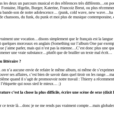
s les deux un parcours musical et des références très différents…on pou
g, Fontaine, Higelin, Burger, Katerine, Francoiz Breut, ou plus récemm
 la bande-son de notre adolescence… (punk, cold wave, new wave…ha bin v
chansons, du funk, du punk et moi plus de musique contemporaine, élec
 vraiment une vocation…disons simplement que le français est la langue
it quelques morceaux en anglais (Something sur l’album One par exemp
que j’aime parler, mais qui n’est pas la mienne…C’est donc plus une que
ramener une vraie substance…plutôt que de brailler un texte mal écrit…
 littéraire ?
 ;)…on n’a aucune envie de refaire le même album, ni même de s’exprime
 trouver ses affaires, c’est bien de savoir dans quel tiroir on les range…
blème quand il s’agit de promouvoir notre travail : Thierry a récemmen
l’étiquette qui nous sied le mieux… ;)
ure c’est la chose la plus difficile, écrire une scène de sexe (dixit
ur ce texte là…donc je ne me rends pas vraiment compte…mais globalement