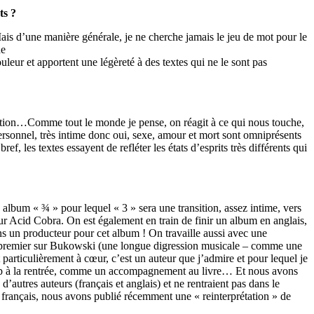
ts ?
ais d’une manière générale, je ne cherche jamais le jeu de mot pour le
de
uleur et apportent une légèreté à des textes qui ne le sont pas
ction…Comme tout le monde je pense, on réagit à ce qui nous touche,
sonnel, très intime donc oui, sexe, amour et mort sont omniprésents
 les textes essayent de refléter les états d’esprits très différents qui
lbum « ¾ » pour lequel « 3 » sera une transition, assez intime, vers
sur Acid Cobra. On est également en train de finir un album en anglais,
ns un producteur pour cet album !
On travaille aussi avec une
le premier sur Bukowski (une longue digression musicale – comme une
 particulièrement à cœur, c’est un auteur que j’admire et pour lequel je
un Ep à la rentrée, comme un accompagnement au livre… Et nous avons
utres auteurs (français et anglais) et ne rentraient pas dans le
n français, nous avons publié récemment une « reinterprétation » de