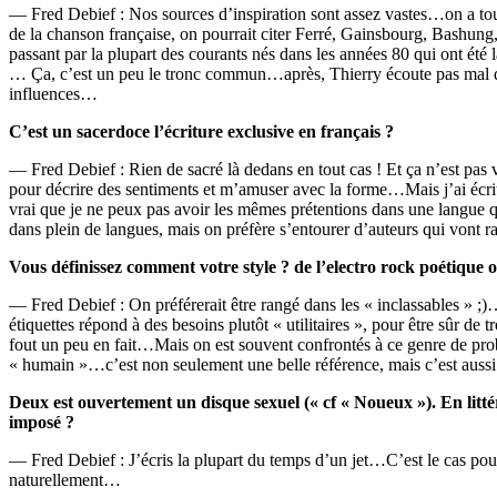
— Fred Debief : Nos sources d’inspiration sont assez vastes…on a tou
de la chanson française, on pourrait citer Ferré, Gainsbourg, Bashun
passant par la plupart des courants nés dans les années 80 qui ont été
… Ça, c’est un peu le tronc commun…après, Thierry écoute pas mal de 
influences…
C’est un sacerdoce l’écriture exclusive en français ?
— Fred Debief : Rien de sacré là dedans en tout cas ! Et ça n’est pas
pour décrire des sentiments et m’amuser avec la forme…Mais j’ai écr
vrai que je ne peux pas avoir les mêmes prétentions dans une langue 
dans plein de langues, mais on préfère s’entourer d’auteurs qui vont 
Vous définissez comment votre style ? de l’electro rock poétique ou
— Fred Debief : On préférerait être rangé dans les « inclassables »
étiquettes répond à des besoins plutôt « utilitaires », pour être sûr de
fout un peu en fait…Mais on est souvent confrontés à ce genre de pro
« humain »…c’est non seulement une belle référence, mais c’est aussi 
Deux est ouvertement un disque sexuel (« cf « Noueux »). En littérat
imposé ?
— Fred Debief : J’écris la plupart du temps d’un jet…C’est le cas po
naturellement…