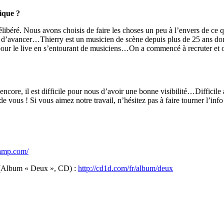
nique ?
ibéré. Nous avons choisis de faire les choses un peu à l’envers de ce qu
t d’avancer…Thierry est un musicien de scène depuis plus de 25 ans don
 pour le live en s’entourant de musiciens…On a commencé à recruter et 
e, il est difficile pour nous d’avoir une bonne visibilité…Difficile aus
us ! Si vous aimez notre travail, n’hésitez pas à faire tourner l’info e
camp.com/
lbum « Deux », CD) :
http://cd1d.com/fr/album/deux