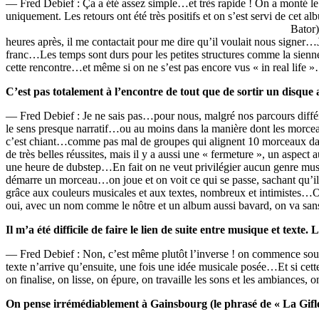
— Fred Debief : Ça a été assez simple…et très rapide ! On a monté le p
uniquement. Les retours ont été très positifs et on s’est servi de c
Bator)
heures après, il me contactait pour me dire qu’il voulait nous signer
franc…Les temps sont durs pour les petites structures comme la sienne,
cette rencontre…et même si on ne s’est pas encore vus « in real life 
C’est pas totalement à l’encontre de tout que de sortir un disque
— Fred Debief : Je ne sais pas…pour nous, malgré nos parcours différ
le sens presque narratif…ou au moins dans la manière dont les mor
c’est chiant…comme pas mal de groupes qui alignent 10 morceaux dan
de très belles réussites, mais il y a aussi une « fermeture », un aspect a
une heure de dubstep…En fait on ne veut privilégier aucun genre musi
démarre un morceau…on joue et on voit ce qui se passe, sachant qu’il 
grâce aux couleurs musicales et aux textes, nombreux et intimistes…O
oui, avec un nom comme le nôtre et un album aussi bavard, on va sans
Il m’a été difficile de faire le lien de suite entre musique et text
— Fred Debief : Non, c’est même plutôt l’inverse ! on commence souven
texte n’arrive qu’ensuite, une fois une idée musicale posée…Et si cet
on finalise, on lisse, on épure, on travaille les sons et les ambiances,
On pense irrémédiablement à Gainsbourg (le phrasé de « La Gifle