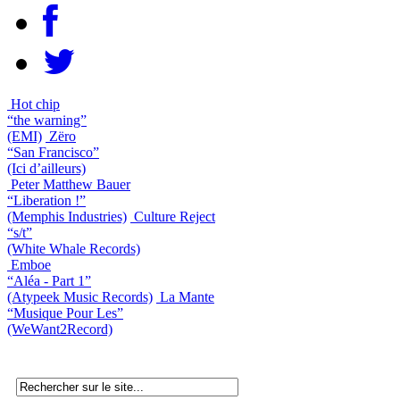
Hot chip
“the warning”
(EMI)
Zëro
“San Francisco”
(Ici d’ailleurs)
Peter Matthew Bauer
“Liberation !”
(Memphis Industries)
Culture Reject
“s/t”
(White Whale Records)
Emboe
“Aléa - Part 1”
(Atypeek Music Records)
La Mante
“Musique Pour Les”
(WeWant2Record)