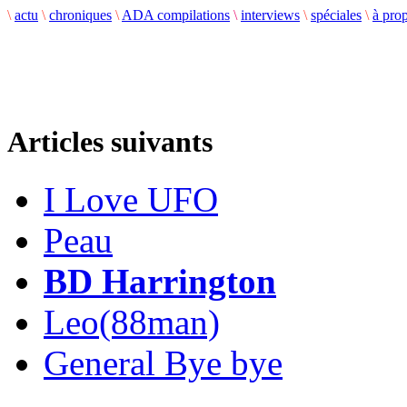
\
actu
\
chroniques
\
ADA compilations
\
interviews
\
spéciales
\
à pro
Articles suivants
I Love UFO
Peau
BD Harrington
Leo(88man)
General Bye bye