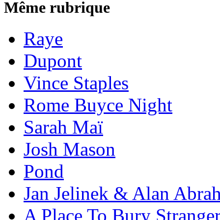
Même rubrique
Raye
Dupont
Vince Staples
Rome Buyce Night
Sarah Maï
Josh Mason
Pond
Jan Jelinek & Alan Abra
A Place To Bury Strange