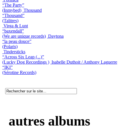
“The Party”
(Inmybed)
Thousand
“Thousand”
(Talitres)
Virga & Lunt
“baxendall”
(We are unique records)
Daytona
“la peau douce”
(Polaris)
Tindersticks
“Across Six Leap (...)”
(Lucky Dog Recordings )
Isabelle Duthoit / Anthony Laguerre
“IKI”
(Sérotine Records)
autres albums