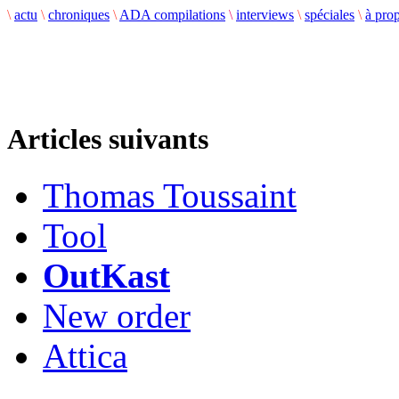
\
actu
\
chroniques
\
ADA compilations
\
interviews
\
spéciales
\
à pro
Articles suivants
Thomas Toussaint
Tool
OutKast
New order
Attica