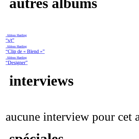
autres albums
Aldous Harding
“s/t”
Aldous Harding
“Clip de « Blend »”
Aldous Harding
“Designer”
interviews
aucune interview pour cet ar
spéciales