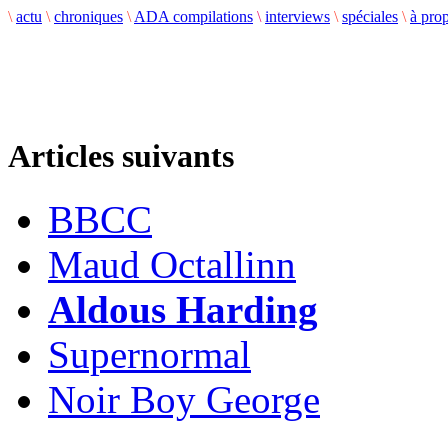
\
actu
\
chroniques
\
ADA compilations
\
interviews
\
spéciales
\
à pro
Articles suivants
BBCC
Maud Octallinn
Aldous Harding
Supernormal
Noir Boy George