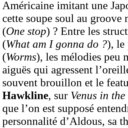
Américaine imitant une Japo
cette soupe soul au groov
(
One stop
) ? Entre les stru
(
What am I gonna do ?
), l
(
Worms
), les mélodies peu 
aiguës qui agressent l’oreill
souvent brouillon et le feat
Hawkline
, sur
Venus in the
que l’on est supposé entendr
personnalité d’Aldous, sa thé