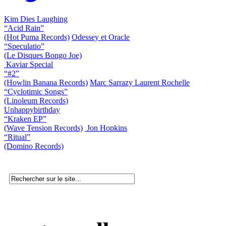
Kim Dies Laughing
“Acid Rain”
(Hot Puma Records)
Odessey et Oracle
“Speculatio”
(Le Disques Bongo Joe)
Kaviar Special
“#2”
(Howlin Banana Records)
Marc Sarrazy Laurent Rochelle
“Cyclotimic Songs”
(Linoleum Records)
Unhappybirthday
“Kraken EP”
(Wave Tension Records)
Jon Hopkins
“Ritual”
(Domino Records)