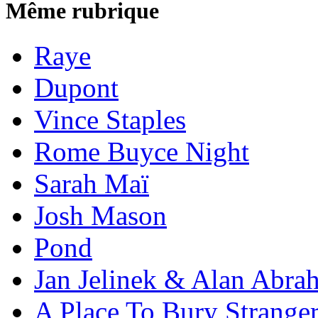
Même rubrique
Raye
Dupont
Vince Staples
Rome Buyce Night
Sarah Maï
Josh Mason
Pond
Jan Jelinek & Alan Abra
A Place To Bury Strange