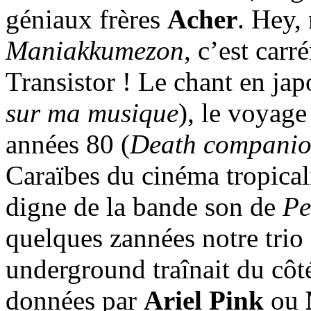
géniaux frères
Acher
. Hey,
Maniakkumezon
, c’est carr
Transistor ! Le chant en jap
sur ma musique
), le voyage
années 80 (
Death companio
Caraïbes du cinéma tropicali
digne de la bande son de
Pe
quelques zannées notre trio 
underground traînait du côt
données par
Ariel Pink
ou