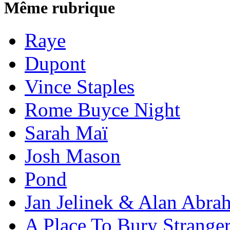
Même rubrique
Raye
Dupont
Vince Staples
Rome Buyce Night
Sarah Maï
Josh Mason
Pond
Jan Jelinek & Alan Abra
A Place To Bury Strange