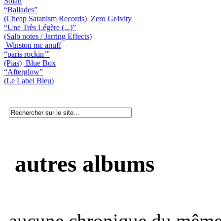
Solah
“Ballades”
(Cheap Satanism Records)
Zero Gr4vity
“Une Très Légère (...)”
(Salb notes / Jarring Effects)
Winston mc anuff
“paris rockin’”
(Pias)
Blue Box
“Afterglow”
(Le Label Bleu)
autres albums
aucune chronique du même 