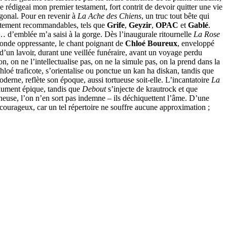
je rédigeai mon premier testament, fort contrit de devoir quitter une vie
agonal. Pour en revenir à
La Ache des Chiens
, un truc tout bête qui
autement recommandables, tels que
Grife
,
Geyzir
,
OPAC
et
Gablé
.
i… d’emblée m’a saisi à la gorge. Dès l’inaugurale ritournelle
La Rose
 onde oppressante, le chant poignant de
Chloé Boureux
, enveloppé
 d’un lavoir, durant une veillée funéraire, avant un voyage perdu
, on ne l’intellectualise pas, on ne la simule pas, on la prend dans la
Chloé traficote, s’orientalise ou ponctue un kan ha diskan, tandis que
derne, reflète son époque, aussi tortueuse soit-elle. L’incantatoire
La
lument épique, tandis que
Debout
s’injecte de krautrock et que
neuse, l’on n’en sort pas indemne – ils déchiquettent l’âme. D’une
 courageux, car un tel répertoire ne souffre aucune approximation ;