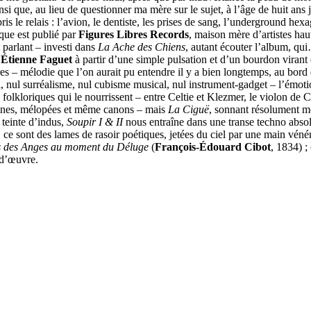
insi que, au lieu de questionner ma mère sur le sujet, à l’âge de huit ans 
is le relais : l’avion, le dentiste, les prises de sang, l’underground hex
sque est publié par
Figures Libres Records
, maison mère d’artistes h
parlant – investi dans
La Ache des Chiens
, autant écouter l’album, qu
r
Étienne Faguet
à partir d’une simple pulsation et d’un bourdon virant
res – mélodie que l’on aurait pu entendre il y a bien longtemps, au bord
, nul surréalisme, nul cubisme musical, nul instrument-gadget – l’émotion
 folkloriques qui le nourrissent – entre Celtie et Klezmer, le violon de 
gaines, mélopées et même canons – mais
La Ciguë
, sonnant résolument mo
 teinte d’indus,
Soupir I & II
nous entraîne dans une transe techno abso
 ce sont des lames de rasoir poétiques, jetées du ciel par une main véné
 des Anges au moment du Déluge
(
François-Édouard Cibot
, 1834) ;
-d’œuvre.