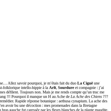
isse… Allez savoir pourquoi, je m’étais fait du duo
La Ciguë
une
t-folklorique intello-hippie à la
Arlt
,
Sourdure
et compagnie : j’ai
ines défilent. Toujours non. Mais je me rends compte qu’un truc me
n sang !!! Pourquoi il manque un H au Ache de
La Ache des Chiens
???
y remédier. Rapide réponse botanique : aethusa cynapium. La ache des
d’en avoir bu une décoction : mes promenades dans la Bretagne
bras gauche fut caressée par les fleurs blanches de la plante maudite,