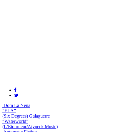
Dom La Nena
“ELA”
(Six Degrees)
Galaguerre
“Waterworld”
(L’Etourneur/Atypeek Music)
Automatic Fiction