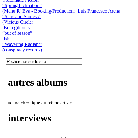
“Spring Inclination”
(Manu R’ Eva - Booking/Production)
Luis Francesco Arena
“Stars and Stones /”
(Vicious Circle)
Beth gibbons
“out of season”
Isis
“Wavering Radiant”
(conspiracy records)
autres albums
aucune chronique du même artiste.
interviews