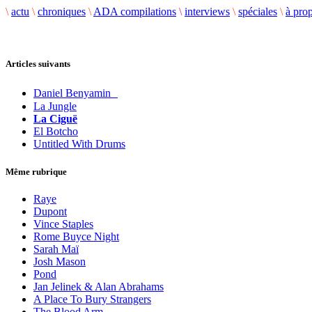
\
actu
\
chroniques
\
ADA compilations
\
interviews
\
spéciales
\
à pro
Articles suivants
Daniel Benyamin
La Jungle
La Ciguë
El Botcho
Untitled With Drums
Même rubrique
Raye
Dupont
Vince Staples
Rome Buyce Night
Sarah Maï
Josh Mason
Pond
Jan Jelinek & Alan Abrahams
A Place To Bury Strangers
The Blood Arm