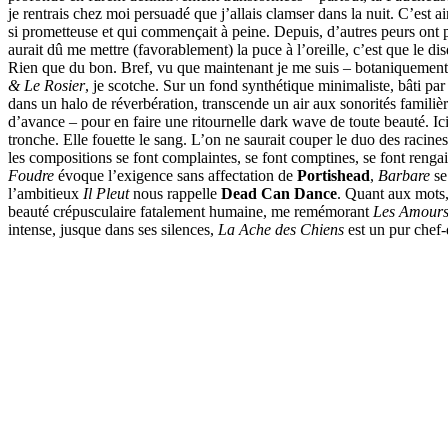
je rentrais chez moi persuadé que j’allais clamser dans la nuit. C’est a
si prometteuse et qui commençait à peine. Depuis, d’autres peurs ont pr
aurait dû me mettre (favorablement) la puce à l’oreille, c’est que le di
Rien que du bon. Bref, vu que maintenant je me suis – botaniquement 
& Le Rosier
, je scotche. Sur un fond synthétique minimaliste, bâti pa
dans un halo de réverbération, transcende un air aux sonorités familiè
d’avance – pour en faire une ritournelle dark wave de toute beauté. Ici
tronche. Elle fouette le sang. L’on ne saurait couper le duo des racines
les compositions se font complaintes, se font comptines, se font ren
Foudre
évoque l’exigence sans affectation de
Portishead
,
Barbare
se
l’ambitieux
Il Pleut
nous rappelle
Dead Can Dance
. Quant aux mots,
beauté crépusculaire fatalement humaine, me remémorant
Les Amours
intense, jusque dans ses silences,
La Ache des Chiens
est un pur chef