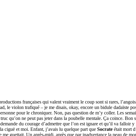
 productions françaises qui valent vraiment le coup sont si rares, l’ango
ad, le violon trafiqué – je me disais, okay, encore un bidule dadaïste pos
 personne pour le chroniquer. Non, pas question de m’y coller. Les sema
Un truc qu’on ne peut pas jeter dans la poubelle mentale. Ça coince. Bo
emande du courage d’admettre que l’on est ignare et qu’il va falloir 
 la ciguë et moi. Enfant, j’avais lu quelque part que
Socrate
était mort 
 me guettait. Un après-midi, après que par inadvertance la peau de mon 