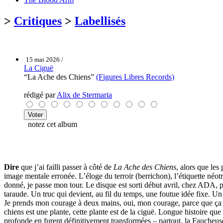
>
Critiques
>
Labellisés
15 mai 2026 /
La Ciguë
“La Ache des Chiens”
(Figures Libres Records)
rédigé par
Alix de Stermaria
notez cet album
Dire
que j’ai failli passer à côté de
La Ache des Chiens
, alors que les
image mentale erronée. L’éloge du terroir (berrichon), l’étiquette néotr
donné, je passe mon tour. Le disque est sorti début avril, chez ADA,
taraude. Un truc qui devient, au fil du temps, une foutue idée fixe. 
Je prends mon courage à deux mains, oui, mon courage, parce que ça d
chiens est une plante, cette plante est de la ciguë. Longue histoire que
profonde en furent définitivement transformées – partout, la Faucheuse