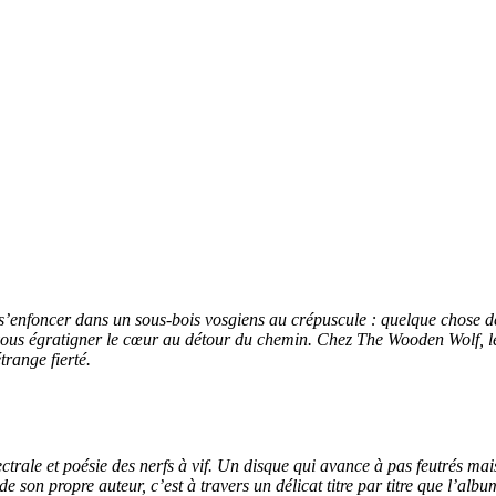
foncer dans un sous-bois vosgiens au crépuscule : quelque chose de ten
vous égratigner le cœur au détour du chemin. Chez The Wooden Wolf, les 
range fierté.
pectrale et poésie des nerfs à vif. Un disque qui avance à pas feutrés ma
 son propre auteur, c’est à travers un délicat titre par titre que l’album