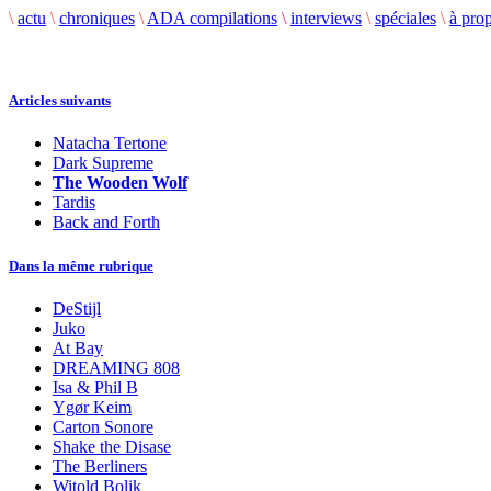
\
actu
\
chroniques
\
ADA compilations
\
interviews
\
spéciales
\
à pro
Articles suivants
Natacha Tertone
Dark Supreme
The Wooden Wolf
Tardis
Back and Forth
Dans la même rubrique
DeStijl
Juko
At Bay
DREAMING 808
Isa & Phil B
Ygør Keim
Carton Sonore
Shake the Disase
The Berliners
Witold Bolik