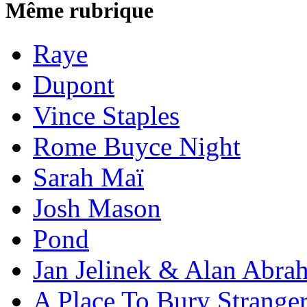
Même rubrique
Raye
Dupont
Vince Staples
Rome Buyce Night
Sarah Maï
Josh Mason
Pond
Jan Jelinek & Alan Abra
A Place To Bury Strange