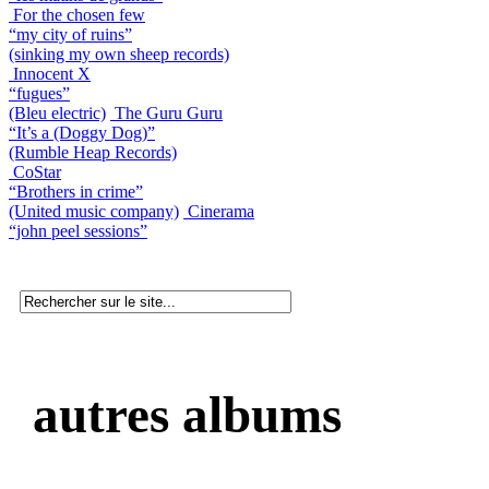
For the chosen few
“my city of ruins”
(sinking my own sheep records)
Innocent X
“fugues”
(Bleu electric)
The Guru Guru
“It’s a (Doggy Dog)”
(Rumble Heap Records)
CoStar
“Brothers in crime”
(United music company)
Cinerama
“john peel sessions”
autres albums