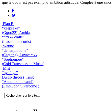
que le duo n’est pas exempt d’ambition artistique. Couplée à une sincér
Plan B
“keepsake”
(Ggoo22)
Amida
“arts & crafts”
(Plastilina records)
Watine
“dermaphrodite”
(Catgang)
Lovataraxx
“Sophomore”
(Cold Transmission Music)
Mist
“bye bye”
(Astro discos)
Tang
“Another thousand”
(Emolution/Overcome )