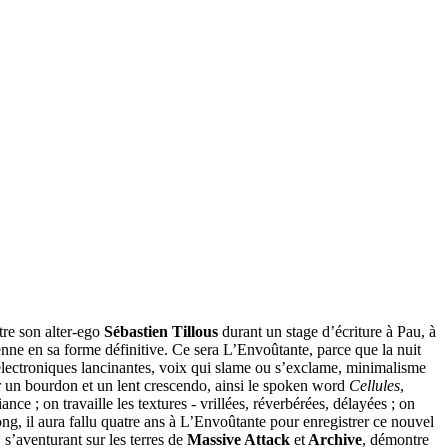
re son alter-ego
Sébastien Tillous
durant un stage d’écriture à Pau, à
enne en sa forme définitive. Ce sera L’Envoûtante, parce que la nuit
s électroniques lancinantes, voix qui slame ou s’exclame, minimalisme
ur un bourdon et un lent crescendo, ainsi le spoken word
Cellules
,
e ; on travaille les textures - vrillées, réverbérées, délayées ; on
ong, il aura fallu quatre ans à L’Envoûtante pour enregistrer ce nouvel
, s’aventurant sur les terres de
Massive Attack
et
Archive
, démontre