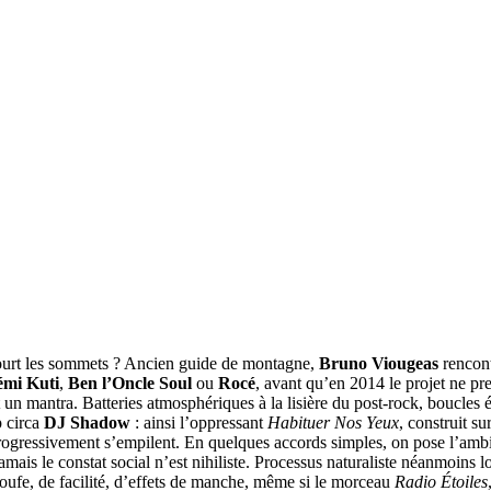
rcourt les sommets ? Ancien guide de montagne,
Bruno Viougeas
rencont
émi Kuti
,
Ben l’Oncle Soul
ou
Rocé
, avant qu’en 2014 le projet ne pr
t un mantra. Batteries atmosphériques à la lisière du post-rock, boucle
p circa
DJ Shadow
: ainsi l’oppressant
Habituer Nos Yeux
, construit s
ogressivement s’empilent. En quelques accords simples, on pose l’ambianc
mais le constat social n’est nihiliste. Processus naturaliste néanmoins l
oufe, de facilité, d’effets de manche, même si le morceau
Radio Étoiles