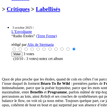
>
Critiques
>
Labellisés
3 octobre 2025 /
L’Envoûtante
“Radio Étoiles”
(Terre Ferme)
rédigé par
Alix de Stermaria
3 votes
(10/10 - 3 votes) notez cet album
Quoi de plus proche que les étoiles, quand de cols en crêtes l’on pa
l’issue duquel ils forment
Béarn To Be Wild
: premières parties de
F
tintinnabulante, parce que la poésie hypnotise, parce que les mots son
maximaliste, entre
Benefits
et
Programme
, parfois mâtiné de trip-ho
percussions au loin, ainsi
Reliefs
et ses couches de synthétiseurs qui pr
balance le flow, on voit où ça nous mène. Toujours quelque part, car ja
opus, cohérent de bout en bout et qui surprend par son absence d’esbr