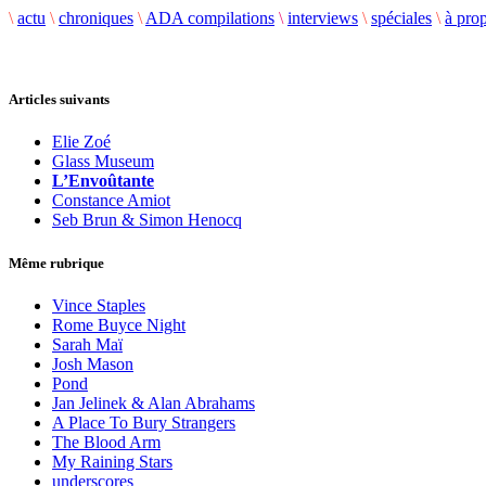
\
actu
\
chroniques
\
ADA compilations
\
interviews
\
spéciales
\
à pro
Articles suivants
Elie Zoé
Glass Museum
L’Envoûtante
Constance Amiot
Seb Brun & Simon Henocq
Même rubrique
Vince Staples
Rome Buyce Night
Sarah Maï
Josh Mason
Pond
Jan Jelinek & Alan Abrahams
A Place To Bury Strangers
The Blood Arm
My Raining Stars
underscores