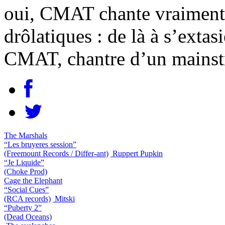
oui, CMAT chante vraiment b
drôlatiques : de là à s’ext
CMAT, chantre d’un mains
The Marshals
“Les bruyeres session”
(Freemount Records / Differ-ant)
Ruppert Pupkin
“Je Liquide”
(Choke Prod)
Cage the Elephant
“Social Cues”
(RCA records)
Mitski
“Puberty 2”
(Dead Oceans)