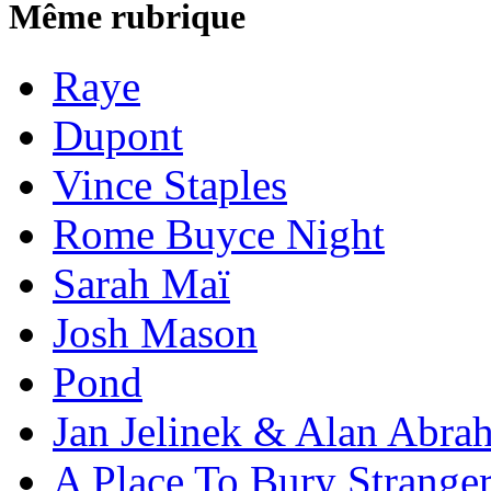
Même rubrique
Raye
Dupont
Vince Staples
Rome Buyce Night
Sarah Maï
Josh Mason
Pond
Jan Jelinek & Alan Abra
A Place To Bury Strange