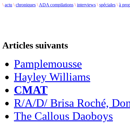
\
actu
\
chroniques
\
ADA compilations
\
interviews
\
spéciales
\
à pro
Articles suivants
Pamplemousse
Hayley Williams
CMAT
R/A/D/ Brisa Roché, Do
The Callous Daoboys