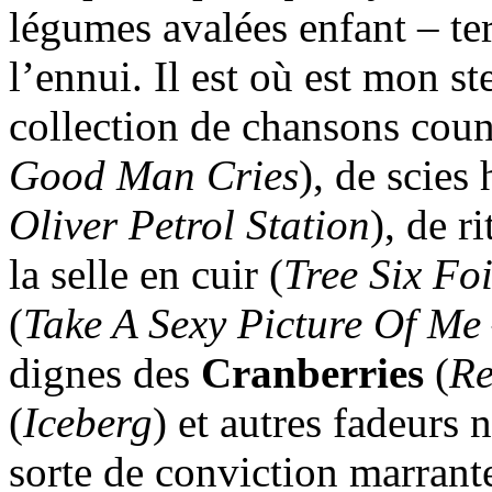
légumes avalées enfant – ter
l’ennui. Il est où est mon s
collection de chansons coun
Good Man Cries
), de scies 
Oliver Petrol Station
), de r
la selle en cuir (
Tree Six Fo
(
Take A Sexy Picture Of Me
dignes des
Cranberries
(
R
(
Iceberg
) et autres fadeurs
sorte de conviction marrant